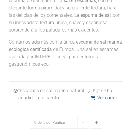
espuma de sal marina. La
sal en escamas
, con su
elegante forma piramidal y su crujiente textura, hará
las delicias de los comensales. La
espuma de sal
, con
su innovadora textura única, suave y esponjosa,
sorprenderá a los paladares más exigentes.
Contamos además con la única
escama de sal marina
ecológica certificada
de Europa. Una sal en escamas
avalada por INTERECO ideal para entornos
gastronómicos eco.
“Escamas de sal marina natural 1,5 Kg” se ha
añadido a tu carrito.
Ver carrito
Ordena por
Puntuar