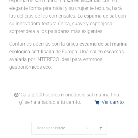
espuma de sal marina. La
sal en escamas
, con su
elegante forma piramidal y su crujiente textura, hará
las delicias de los comensales. La
espuma de sal
, con
su innovadora textura única, suave y esponjosa,
sorprenderá a los paladares más exigentes.
Contamos además con la única
escama de sal marina
ecológica certificada
de Europa. Una sal en escamas
avalada por INTERECO ideal para entornos
gastronómicos eco.
“Caja 2.000 sobres monodosis sal marina fina 1
g” se ha añadido a tu carrito.
Ver carrito
Ordena por
Precio