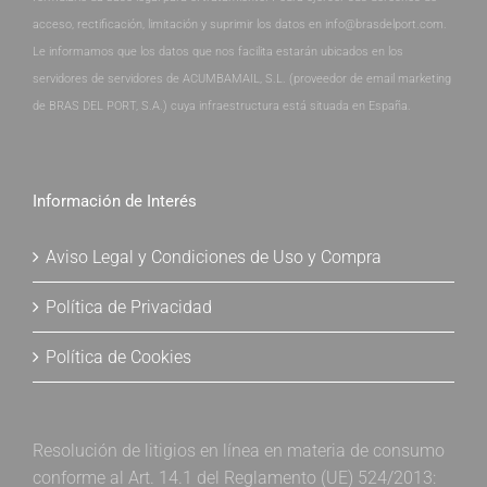
acceso, rectificación, limitación y suprimir los datos en info@brasdelport.com.
Le informamos que los datos que nos facilita estarán ubicados en los
servidores de servidores de ACUMBAMAIL, S.L. (proveedor de email marketing
de BRAS DEL PORT, S.A.) cuya infraestructura está situada en España.
Información de Interés
Aviso Legal y Condiciones de Uso y Compra
Política de Privacidad
Política de Cookies
Resolución de litigios en línea en materia de consumo
conforme al Art. 14.1 del Reglamento (UE) 524/2013: