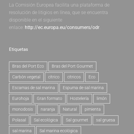
La Comisión Europea facilita una plataforma de
resolución de litigios en línea, que se encuentra
disponible en el siguiente
enlace:
http://ec.europa.eu/consumers/odr
.
Etiquetas
Bras del Port Eco
Bras del Port Gourmet
Carbón vegetal
cítrico
cítricos
Eco
Escamas de sal marina
Espuma de sal marina
Eurohoja
Gran formato
Hostelería
limón
monodosis
naranja
Natural
pimienta
Polasal
Sal ecológica
Sal gourmet
sal gruesa
sal marina
Sal marina ecológica