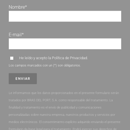
Nombre*
E-mail*
He leído y acepto la
Política de Privacidad
.
Los campos marcados con un (*) son obligatorios.
Le informamos que los datos proporcionados en el presente formulario serán
tratados por BRAS DEL PORT, S.A. como responsable del tratamiento. La
finalidad y tratamiento es el envío de publicidad y comunicaciones
personalizadas sobre nuestra empresa, nuestros productos y servicios por
medios electrónicos. El consentimiento explícito adquirido enviando el presente
formulario da base legal para el tratamiento. Podrá ejercer sus derechos de