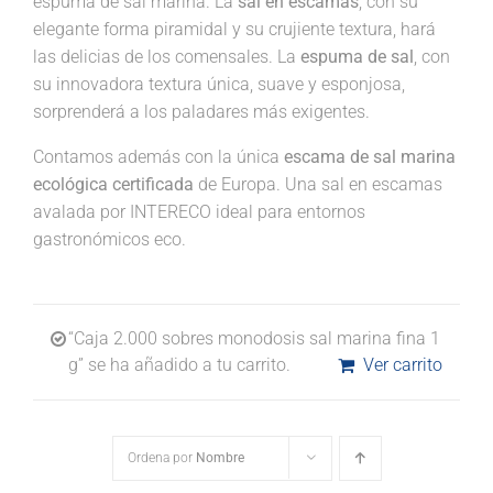
espuma de sal marina. La
sal en escamas
, con su
elegante forma piramidal y su crujiente textura, hará
las delicias de los comensales. La
espuma de sal
, con
su innovadora textura única, suave y esponjosa,
sorprenderá a los paladares más exigentes.
Contamos además con la única
escama de sal marina
ecológica certificada
de Europa. Una sal en escamas
avalada por INTERECO ideal para entornos
gastronómicos eco.
“Caja 2.000 sobres monodosis sal marina fina 1
g” se ha añadido a tu carrito.
Ver carrito
Ordena por
Nombre