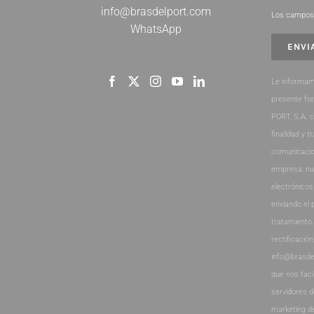
info@brasdelport.com
Los campos 
WhatsApp
Le informam
presente fo
PORT, S.A. 
finalidad y t
comunicacio
empresa, nu
electrónicos
enviando el 
tratamiento
rectificación
info@brasde
que nos faci
servidores 
marketing d