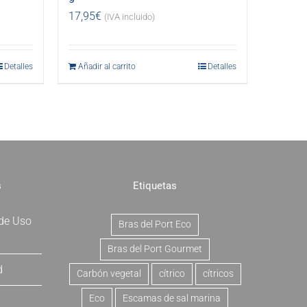
17,95
€
(IVA incluido)
Detalles
Añadir al carrito
Detalles
s
Etiquetas
 de Uso
Bras del Port Eco
Bras del Port Gourmet
d
Carbón vegetal
cítrico
cítricos
Eco
Escamas de sal marina