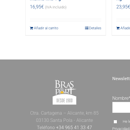
16,95
€
23,95
(IVA incluido)
Añadir al carrito
Detalles
Añadir
Newslett
Nombre
Ctra. Cartagena – Alicante, km 85
03130 Santa Pola - Alicante
He l
Teléfono
+34 965 41 33 47
Privacidad