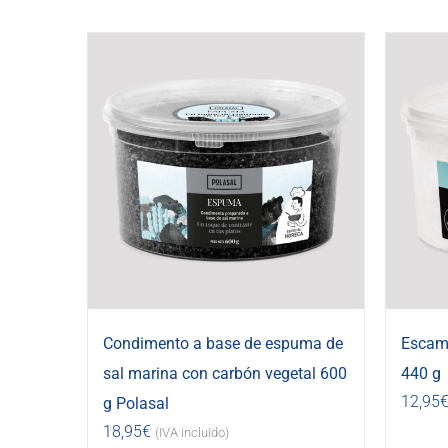
Condimento a base de espuma de
Escama
sal marina con carbón vegetal 600
440 g
12,95
g Polasal
18,95
€
(IVA incluido)