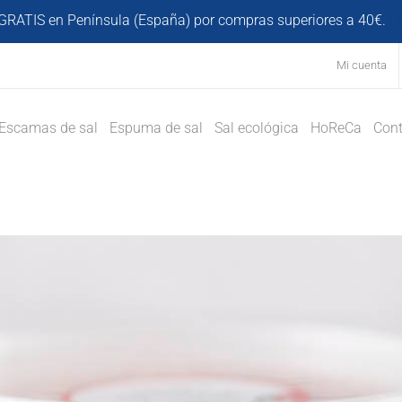
GRATIS en Península (España) por compras superiores a 40€.
D
Mi cuenta
Escamas de sal
Espuma de sal
Sal ecológica
HoReCa
Cont