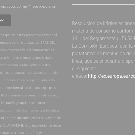
marcados con un (*) son obligatorios.
Resolución de litigios en líne
materia de consumo conforme 
os que los datos proporcionados en el
14.1 del Reglamento (UE) 52
rmulario serán tratados por BRAS DEL
La Comisión Europea facilita
como responsable del tratamiento. La
plataforma de resolución de li
ratamiento es el envío de publicidad y
línea, que se encuentra dispo
nes personalizadas sobre nuestra
el siguiente
estros productos y servicios por medios
enlace:
http://ec.europa.eu/
. El consentimiento explícito adquirido
presente formulario da base legal para el
. Podrá ejercer sus derechos de acceso,
, limitación y suprimir los datos en
lport.com. Le informamos que los datos
lita estarán ubicados en los servidores de
de ACUMBAMAIL, S.L. (proveedor de email
e BRAS DEL PORT, S.A.) cuya