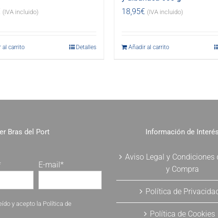
€
18,95
€
(IVA incluido)
(IVA incluido)
 al carrito
Detalles
Añadir al carrito
er Bras del Port
Información de Interé
Aviso Legal y Condiciones
*
E-mail*
y Compra
Política de Privacida
eído y acepto la
Política de
Política de Cookies
.