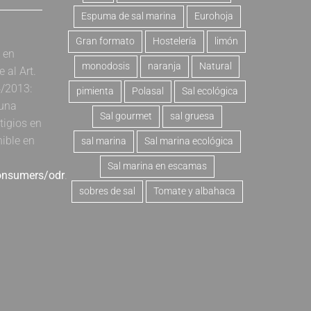
Espuma de sal marina
Eurohoja
Gran formato
Hostelería
limón
a en
monodosis
naranja
Natural
al Art.
4/2013:
pimienta
Polasal
Sal ecológica
 una
Sal gourmet
sal gruesa
tigios en
nible en
sal marina
Sal marina ecológica
Sal marina en escamas
consumers/odr
.
sobres de sal
Tomate y albahaca