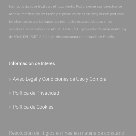
formulario da base legal para el tratamiento. Podrá ejercer sus derechos de
acceso, rectificación, limitación y suprimir los datos en info@brasdelport.com.
Le informamos que los datos que nos facilita estarán ubicados en los
servidores de servidores de ACUMBAMAIL, S.L. (proveedor de email marketing
de BRAS DEL PORT, S.A.) cuya infraestructura está situada en España.
Información de Interés
Aviso Legal y Condiciones de Uso y Compra
Política de Privacidad
Política de Cookies
Resolución de litigios en línea en materia de consumo