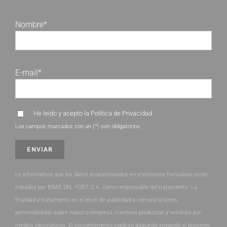
Nombre*
E-mail*
He leído y acepto la
Política de Privacidad
.
Los campos marcados con un (*) son obligatorios.
Le informamos que los datos proporcionados en el presente formulario serán
tratados por BRAS DEL PORT, S.A. como responsable del tratamiento. La
finalidad y tratamiento es el envío de publicidad y comunicaciones
personalizadas sobre nuestra empresa, nuestros productos y servicios por
medios electrónicos. El consentimiento explícito adquirido enviando el presente