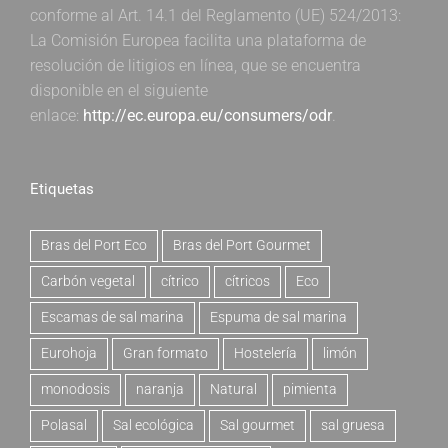
conforme al Art. 14.1 del Reglamento (UE) 524/2013:
La Comisión Europea facilita una plataforma de
resolución de litigios en línea, que se encuentra
disponible en el siguiente
enlace:
http://ec.europa.eu/consumers/odr
.
Etiquetas
Bras del Port Eco
Bras del Port Gourmet
Carbón vegetal
cítrico
cítricos
Eco
Escamas de sal marina
Espuma de sal marina
Eurohoja
Gran formato
Hostelería
limón
monodosis
naranja
Natural
pimienta
Polasal
Sal ecológica
Sal gourmet
sal gruesa