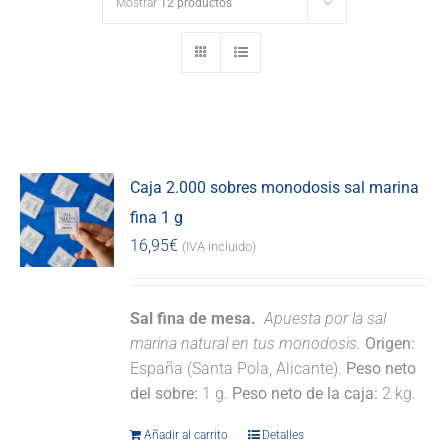
Mostrar
12 productos
Caja 2.000 sobres monodosis sal marina
fina 1 g
16,95
€
(IVA incluido)
Sal fina de mesa.
Apuesta por la sal
marina natural en tus monodosis.
Origen:
España (Santa Pola, Alicante).
Peso neto
del sobre:
1 g.
Peso neto de la caja:
2 kg.
Añadir al carrito
Detalles