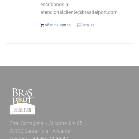
escríbanos a
atencionalcliente@brasdelport.com
Añadir al carrito
Detalles
Ctra. Cartagena – Alicante, km 85
03130 Santa Pola - Alicante
Teléfono
+34 965 41 33 47