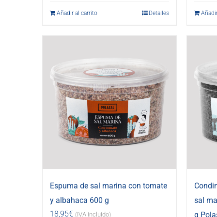
Añadir al carrito
Detalles
Añadir
Espuma de sal marina con tomate
Condi
y albahaca 600 g
sal ma
18,95
€
g Pola
(IVA incluido)