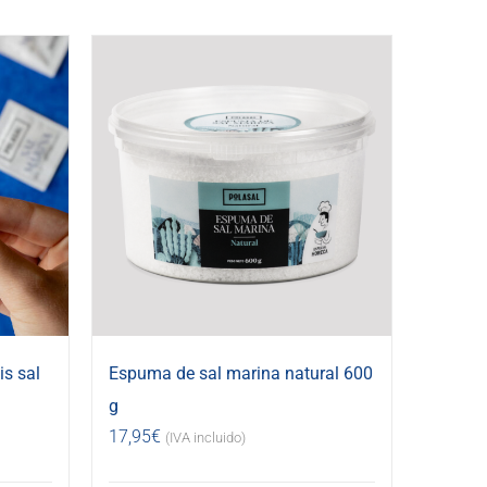
s sal
Espuma de sal marina natural 600
g
17,95
€
(IVA incluido)