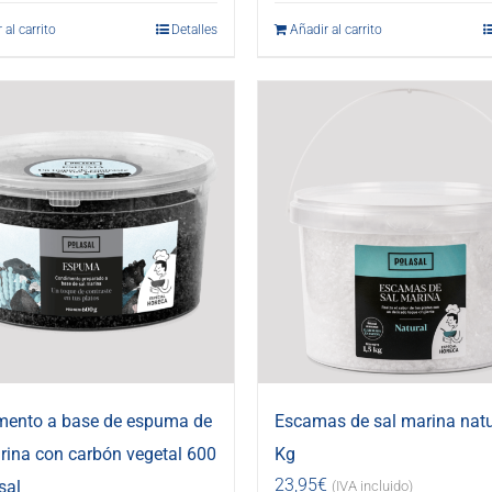
 al carrito
Detalles
Añadir al carrito
mento a base de espuma de
Escamas de sal marina natu
rina con carbón vegetal 600
Kg
23,95
€
sal
(IVA incluido)