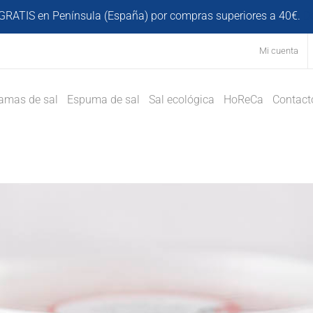
GRATIS en Península (España) por compras superiores a 40€.
D
Mi cuenta
amas de sal
Espuma de sal
Sal ecológica
HoReCa
Contact