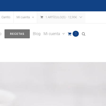
escartar
Carrito
Mi cuenta
1 ARTÍCULO(S)
-
12,95
€
o
Blog
Mi cuenta
1
RECETAS