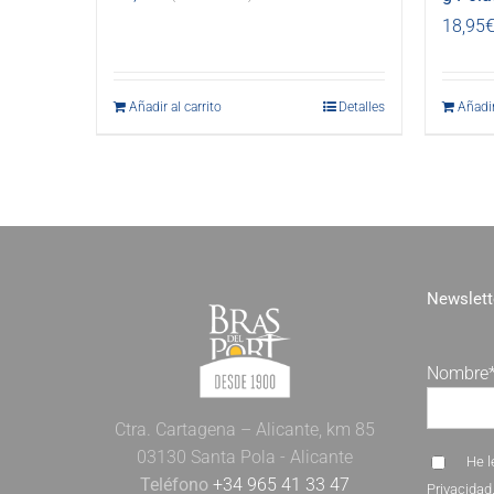
18,95
Añadir al carrito
Detalles
Añadir
Newslett
Nombre
Ctra. Cartagena – Alicante, km 85
03130 Santa Pola - Alicante
He l
Teléfono
+34 965 41 33 47
Privacidad