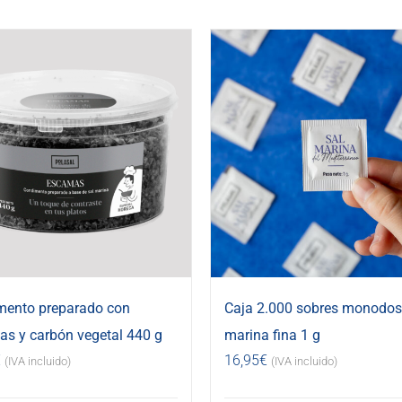
mento preparado con
Caja 2.000 sobres monodosi
s y carbón vegetal 440 g
marina fina 1 g
€
16,95
€
(IVA incluido)
(IVA incluido)