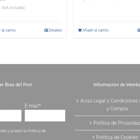
€
(IVA incluido)
 al carrito
Detalles
Añadir al carrito
er Bras del Port
Información de Interé
Aviso Legal y Condiciones
*
E-mail*
y Compra
Política de Privacida
eído y acepto la
Política de
Política de Cookies
.