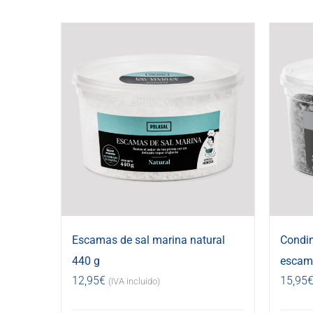
Escamas de sal marina natural
Condi
440 g
escama
12,95
€
15,95
(IVA incluido)