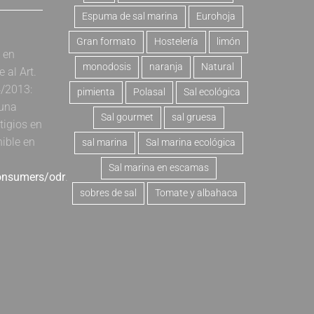
Espuma de sal marina
Eurohoja
Gran formato
Hostelería
limón
a en
monodosis
naranja
Natural
al Art.
4/2013:
pimienta
Polasal
Sal ecológica
 una
Sal gourmet
sal gruesa
tigios en
nible en
sal marina
Sal marina ecológica
Sal marina en escamas
consumers/odr
.
sobres de sal
Tomate y albahaca