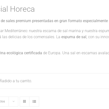
ial Horeca
 de sales premium presentadas en gran formato especialmente 
ar Mediterráneo: nuestra escama de sal marina y nuestra espu
rá las delicias de los comensales. La
espuma de sal
, con su inno
na ecológica certificada
de Europa. Una sal en escamas avalad
adido a tu carrito.
ctos