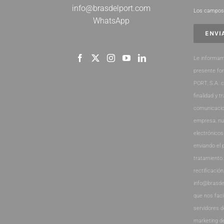
info@brasdelport.com
Los campos 
WhatsApp
Le informam
presente fo
PORT, S.A. 
finalidad y t
comunicacio
empresa, nu
electrónicos
enviando el 
tratamiento
rectificación
info@brasde
que nos faci
servidores 
marketing d