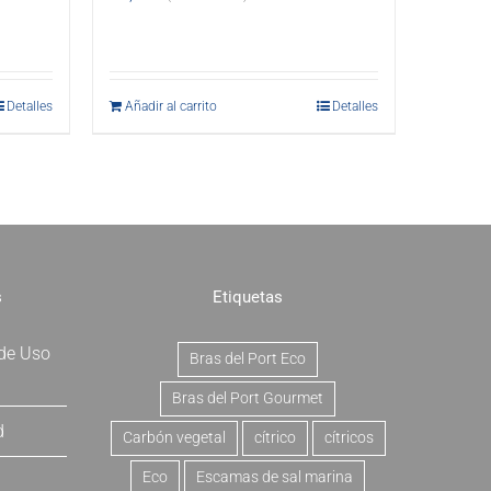
Detalles
Añadir al carrito
Detalles
s
Etiquetas
 de Uso
Bras del Port Eco
Bras del Port Gourmet
d
Carbón vegetal
cítrico
cítricos
Eco
Escamas de sal marina