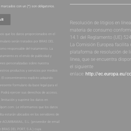
marcados con un (*) son obligatorios.
Resolución de litigios en líne
materia de consumo conforme 
os que los datos proporcionados en el
14.1 del Reglamento (UE) 52
rmulario serán tratados por BRAS DEL
La Comisión Europea facilita
como responsable del tratamiento. La
plataforma de resolución de li
ratamiento es el envío de publicidad y
línea, que se encuentra dispo
nes personalizadas sobre nuestra
el siguiente
estros productos y servicios por medios
enlace:
http://ec.europa.eu/
. El consentimiento explícito adquirido
presente formulario da base legal para el
. Podrá ejercer sus derechos de acceso,
, limitación y suprimir los datos en
lport.com. Le informamos que los datos
lita estarán ubicados en los servidores de
de ACUMBAMAIL, S.L. (proveedor de email
e BRAS DEL PORT, S.A.) cuya