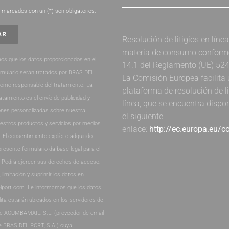
marcados con un (*) son obligatorios.
Resolución de litigios en líne
materia de consumo conforme 
os que los datos proporcionados en el
14.1 del Reglamento (UE) 52
rmulario serán tratados por BRAS DEL
La Comisión Europea facilita
como responsable del tratamiento. La
plataforma de resolución de li
ratamiento es el envío de publicidad y
línea, que se encuentra dispo
nes personalizadas sobre nuestra
el siguiente
estros productos y servicios por medios
enlace:
http://ec.europa.eu/
. El consentimiento explícito adquirido
presente formulario da base legal para el
. Podrá ejercer sus derechos de acceso,
, limitación y suprimir los datos en
lport.com. Le informamos que los datos
lita estarán ubicados en los servidores de
de ACUMBAMAIL, S.L. (proveedor de email
e BRAS DEL PORT, S.A.) cuya