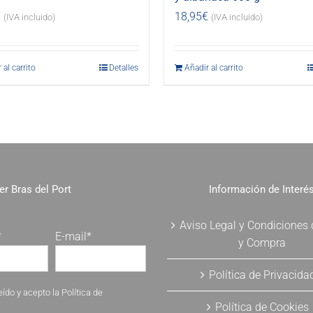
€
18,95
€
(IVA incluido)
(IVA incluido)
 al carrito
Detalles
Añadir al carrito
er Bras del Port
Información de Interé
Aviso Legal y Condiciones
*
E-mail*
y Compra
Política de Privacida
eído y acepto la
Política de
Política de Cookies
.