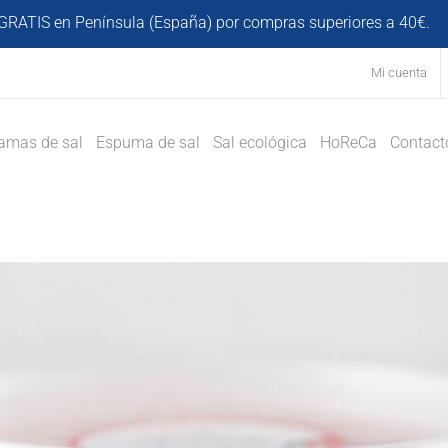
GRATIS en Península (España) por compras superiores a 40€.
D
Mi cuenta
amas de sal
Espuma de sal
Sal ecológica
HoReCa
Contact