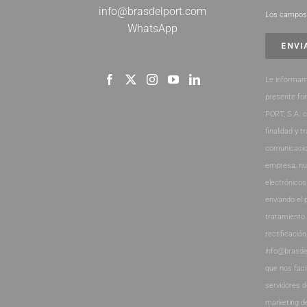
info@brasdelport.com
Los campos 
WhatsApp
Le informam
presente fo
PORT, S.A. 
finalidad y t
comunicacio
empresa, nu
electrónicos
enviando el 
tratamiento
rectificación
info@brasde
que nos faci
servidores 
marketing d