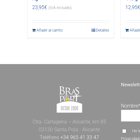
23,95
€
12,95
(IVA incluido)
Añadir al carrito
Detalles
Añadir
Newslett
Nombre
Ctra. Cartagena – Alicante, km 85
03130 Santa Pola - Alicante
He l
Teléfono
+34 965 41 33 47
Privacidad