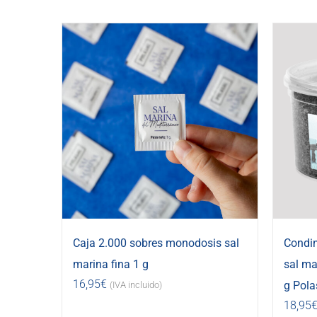
Caja 2.000 sobres monodosis sal
Condi
marina fina 1 g
sal ma
16,95
€
g Pola
(IVA incluido)
18,95