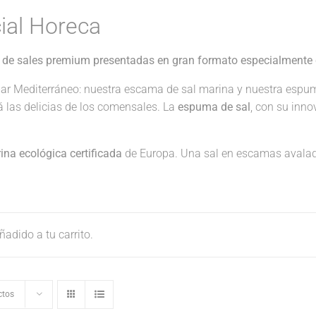
ial Horeca
 de sales premium presentadas en gran formato especialmente 
ar Mediterráneo: nuestra escama de sal marina y nuestra espu
rá las delicias de los comensales. La
espuma de sal
, con su inno
na ecológica certificada
de Europa. Una sal en escamas avalad
adido a tu carrito.
ctos