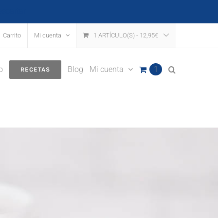
escartar
Carrito
Mi cuenta
1 ARTÍCULO(S)
-
12,95
€
o
Blog
Mi cuenta
1
RECETAS