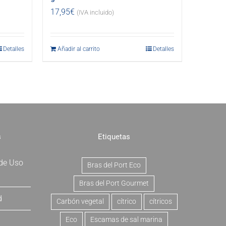
17,95
€
(IVA incluido)
Detalles
Añadir al carrito
Detalles
s
Etiquetas
 de Uso
Bras del Port Eco
Bras del Port Gourmet
d
Carbón vegetal
cítrico
cítricos
Eco
Escamas de sal marina