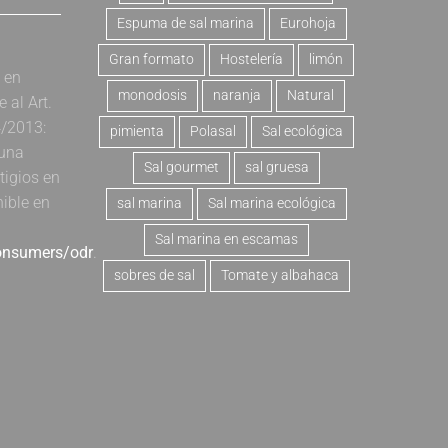
Espuma de sal marina
Eurohoja
Gran formato
Hostelería
limón
a en
monodosis
naranja
Natural
al Art.
4/2013:
pimienta
Polasal
Sal ecológica
 una
Sal gourmet
sal gruesa
tigios en
nible en
sal marina
Sal marina ecológica
Sal marina en escamas
consumers/odr
.
sobres de sal
Tomate y albahaca