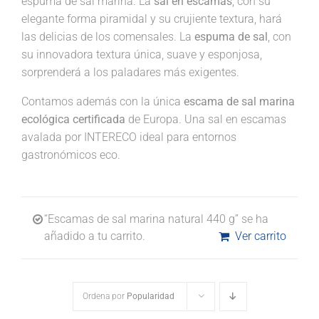
espuma de sal marina. La
sal en escamas
, con su
elegante forma piramidal y su crujiente textura, hará
las delicias de los comensales. La
espuma de sal
, con
su innovadora textura única, suave y esponjosa,
sorprenderá a los paladares más exigentes.
Contamos además con la única
escama de sal marina
ecológica certificada
de Europa. Una sal en escamas
avalada por INTERECO ideal para entornos
gastronómicos eco.
“Escamas de sal marina natural 440 g” se ha
añadido a tu carrito.
Ver carrito
Ordena por
Popularidad