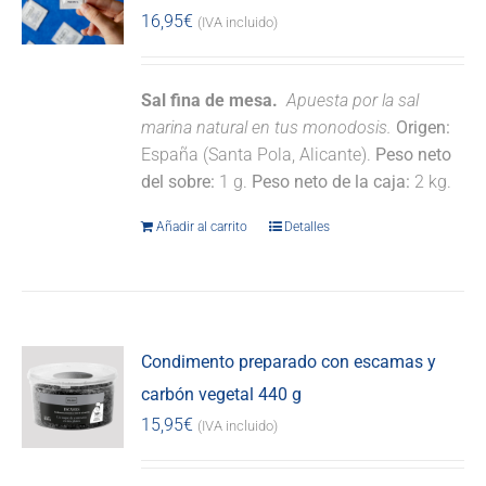
16,95
€
(IVA incluido)
Sal fina de mesa.
Apuesta por la sal
marina natural en tus monodosis.
Origen:
España (Santa Pola, Alicante).
Peso neto
del sobre:
1 g.
Peso neto de la caja:
2 kg.
Añadir al carrito
Detalles
Condimento preparado con escamas y
carbón vegetal 440 g
15,95
€
(IVA incluido)