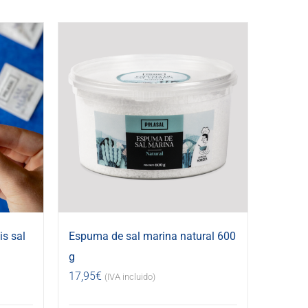
s sal
Espuma de sal marina natural 600
g
17,95
€
(IVA incluido)