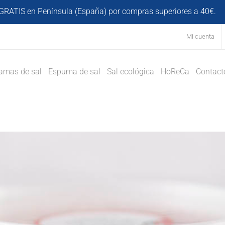
GRATIS en Península (España) por compras superiores a 40€.
D
Mi cuenta
amas de sal
Espuma de sal
Sal ecológica
HoReCa
Contact