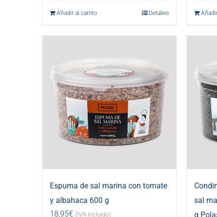
Añadir al carrito
Detalles
Añadir
Espuma de sal marina con tomate
Condi
y albahaca 600 g
sal ma
18,95
€
g Pola
(IVA incluido)