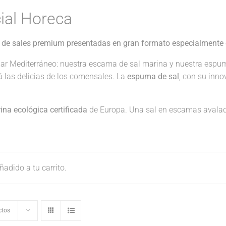
ial Horeca
 de sales premium presentadas en gran formato especialmente 
ar Mediterráneo: nuestra escama de sal marina y nuestra espu
rá las delicias de los comensales. La
espuma de sal
, con su inno
na ecológica certificada
de Europa. Una sal en escamas avalad
adido a tu carrito.
ctos