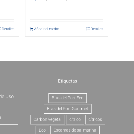
Detalles
Añadir al carrito
Detalles
s
Etiquetas
 de Uso
Bras del Port Eco
Bras del Port Gourmet
d
Carbón vegetal
cítrico
cítricos
Eco
Escamas de sal marina