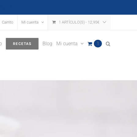
escartar
Carrito
Mi cuenta
1 ARTÍCULO(S)
-
12,95
€
o
Blog
Mi cuenta
1
RECETAS