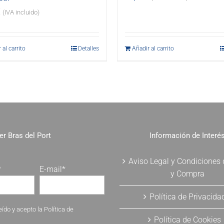
€
(IVA incluido)
 al carrito
Detalles
Añadir al carrito
er Bras del Port
Información de Interé
Aviso Legal y Condiciones
*
E-mail*
y Compra
Política de Privacida
eído y acepto la
Política de
Política de Cookies
.