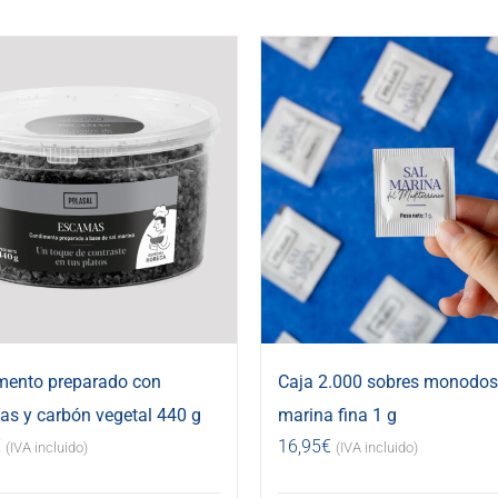
mento preparado con
Caja 2.000 sobres monodosi
s y carbón vegetal 440 g
marina fina 1 g
€
16,95
€
(IVA incluido)
(IVA incluido)