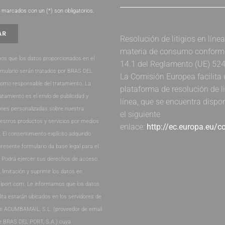
marcados con un (*) son obligatorios.
Resolución de litigios en líne
materia de consumo conforme 
os que los datos proporcionados en el
14.1 del Reglamento (UE) 52
rmulario serán tratados por BRAS DEL
La Comisión Europea facilita
como responsable del tratamiento. La
plataforma de resolución de li
ratamiento es el envío de publicidad y
línea, que se encuentra dispo
nes personalizadas sobre nuestra
el siguiente
estros productos y servicios por medios
enlace:
http://ec.europa.eu/
. El consentimiento explícito adquirido
presente formulario da base legal para el
. Podrá ejercer sus derechos de acceso,
, limitación y suprimir los datos en
lport.com. Le informamos que los datos
lita estarán ubicados en los servidores de
de ACUMBAMAIL, S.L. (proveedor de email
e BRAS DEL PORT, S.A.) cuya