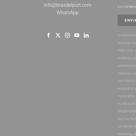
info@brasdelport.com
Los campos 
WhatsApp
Le informam
presente fo
PORT, S.A. 
finalidad y t
comunicacio
empresa, nu
electrónicos
enviando el 
tratamiento
rectificación
info@brasde
que nos faci
servidores 
marketing d