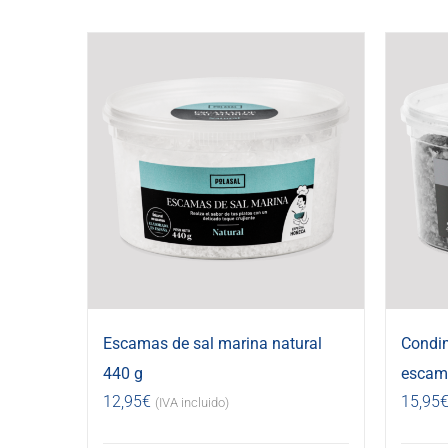
Escamas de sal marina natural
Condi
440 g
escama
12,95
€
15,95
(IVA incluido)