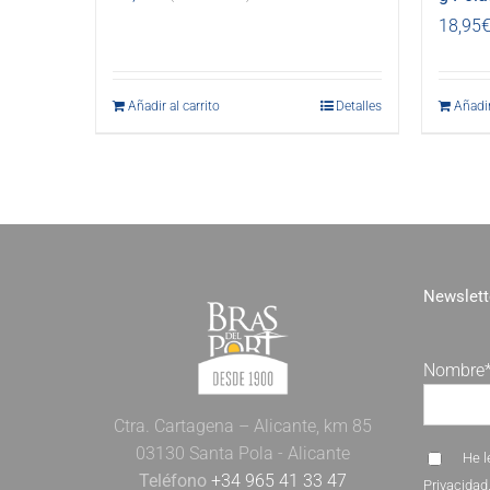
18,95
Añadir al carrito
Detalles
Añadir
Newslett
Nombre
Ctra. Cartagena – Alicante, km 85
03130 Santa Pola - Alicante
He l
Teléfono
+34 965 41 33 47
Privacidad