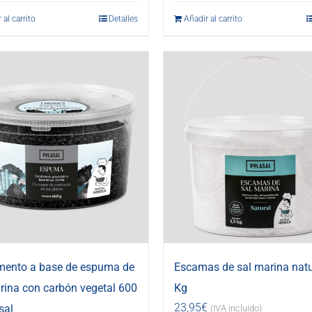
 al carrito
Detalles
Añadir al carrito
mento a base de espuma de
Escamas de sal marina natu
rina con carbón vegetal 600
Kg
23,95
€
sal
(IVA incluido)