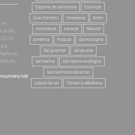
Espuma de sal marina
Eurohoja
Gran formato
Hostelería
limón
a en
monodosis
naranja
Natural
al Art.
4/2013:
pimienta
Polasal
Sal ecológica
 una
Sal gourmet
sal gruesa
tigios en
nible en
sal marina
Sal marina ecológica
Sal marina en escamas
consumers/odr
.
sobres de sal
Tomate y albahaca