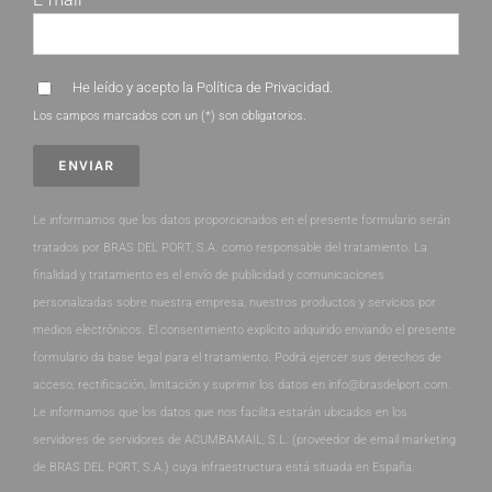
He leído y acepto la
Política de Privacidad
.
Los campos marcados con un (*) son obligatorios.
Le informamos que los datos proporcionados en el presente formulario serán
tratados por BRAS DEL PORT, S.A. como responsable del tratamiento. La
finalidad y tratamiento es el envío de publicidad y comunicaciones
personalizadas sobre nuestra empresa, nuestros productos y servicios por
medios electrónicos. El consentimiento explícito adquirido enviando el presente
formulario da base legal para el tratamiento. Podrá ejercer sus derechos de
acceso, rectificación, limitación y suprimir los datos en info@brasdelport.com.
Le informamos que los datos que nos facilita estarán ubicados en los
servidores de servidores de ACUMBAMAIL, S.L. (proveedor de email marketing
de BRAS DEL PORT, S.A.) cuya infraestructura está situada en España.