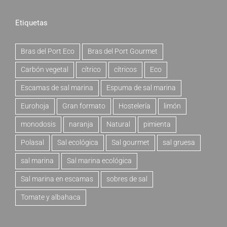
Etiquetas
Bras del Port Eco
Bras del Port Gourmet
Carbón vegetal
cítrico
cítricos
Eco
Escamas de sal marina
Espuma de sal marina
Eurohoja
Gran formato
Hostelería
limón
monodosis
naranja
Natural
pimienta
Polasal
Sal ecológica
Sal gourmet
sal gruesa
sal marina
Sal marina ecológica
Sal marina en escamas
sobres de sal
Tomate y albahaca