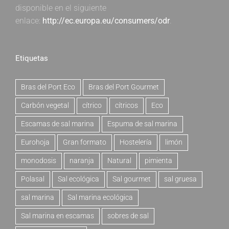
disponible en el siguiente
enlace:
http://ec.europa.eu/consumers/odr
.
Etiquetas
Bras del Port Eco
Bras del Port Gourmet
Carbón vegetal
cítrico
cítricos
Eco
Escamas de sal marina
Espuma de sal marina
Eurohoja
Gran formato
Hostelería
limón
monodosis
naranja
Natural
pimienta
Polasal
Sal ecológica
Sal gourmet
sal gruesa
sal marina
Sal marina ecológica
Sal marina en escamas
sobres de sal