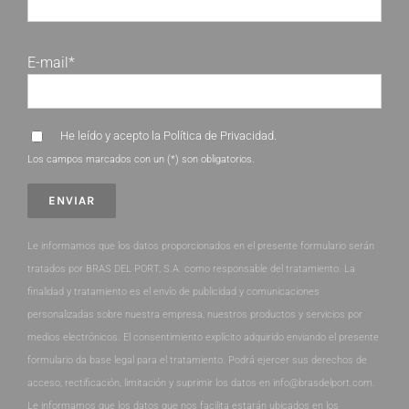
E-mail*
He leído y acepto la
Política de Privacidad
.
Los campos marcados con un (*) son obligatorios.
Le informamos que los datos proporcionados en el presente formulario serán
tratados por BRAS DEL PORT, S.A. como responsable del tratamiento. La
finalidad y tratamiento es el envío de publicidad y comunicaciones
personalizadas sobre nuestra empresa, nuestros productos y servicios por
medios electrónicos. El consentimiento explícito adquirido enviando el presente
formulario da base legal para el tratamiento. Podrá ejercer sus derechos de
acceso, rectificación, limitación y suprimir los datos en info@brasdelport.com.
Le informamos que los datos que nos facilita estarán ubicados en los