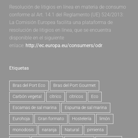
Resolución de litigios en línea en materia de consumo
conforme al Art. 14.1 del Reglamento (UE) 524/2013:
La Comisión Europea facilita una plataforma de
resolución de litigios en línea, que se encuentra
disponible en el siguiente
enlace:
http://ec.europa.eu/consumers/odr
.
Etiquetas
Bras del Port Eco
Bras del Port Gourmet
Carbón vegetal
cítrico
cítricos
Eco
Escamas de sal marina
Espuma de sal marina
Eurohoja
Gran formato
Hostelería
limón
monodosis
naranja
Natural
pimienta