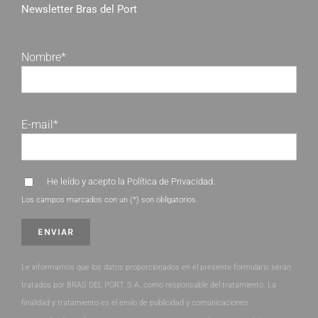
Newsletter Bras del Port
Nombre*
E-mail*
He leído y acepto la
Política de Privacidad
.
Los campos marcados con un (*) son obligatorios.
Le informamos que los datos proporcionados en el presente formulario serán
tratados por BRAS DEL PORT, S.A. como responsable del tratamiento. La
finalidad y tratamiento es el envío de publicidad y comunicaciones