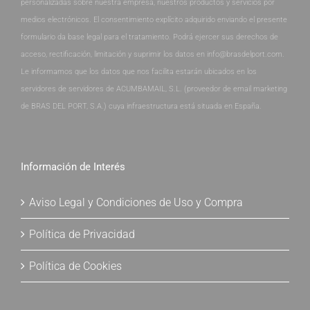
personalizadas sobre nuestra empresa, nuestros productos y servicios por
medios electrónicos. El consentimiento explícito adquirido enviando el presente
formulario da base legal para el tratamiento. Podrá ejercer sus derechos de
acceso, rectificación, limitación y suprimir los datos en info@brasdelport.com.
Le informamos que los datos que nos facilita estarán ubicados en los
servidores de servidores de ACUMBAMAIL, S.L. (proveedor de email marketing
de BRAS DEL PORT, S.A.) cuya infraestructura está situada en España.
Información de Interés
Aviso Legal y Condiciones de Uso y Compra
Política de Privacidad
Política de Cookies