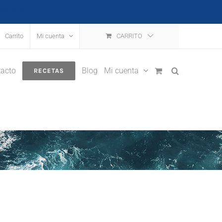
escartar
Carrito
Mi cuenta
CARRITO
acto
Blog
Mi cuenta
RECETAS