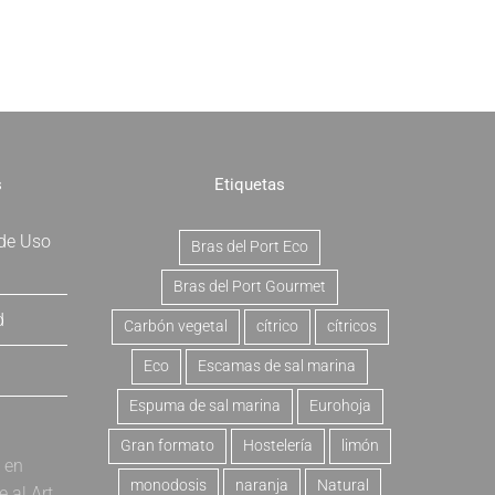
s
Etiquetas
 de Uso
Bras del Port Eco
Bras del Port Gourmet
d
Carbón vegetal
cítrico
cítricos
Eco
Escamas de sal marina
Espuma de sal marina
Eurohoja
Gran formato
Hostelería
limón
a en
monodosis
naranja
Natural
al Art.