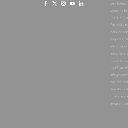
Le informam
presente fo
PORT, S.A. 
finalidad y t
comunicacio
empresa, nu
electrónicos
enviando el 
tratamiento
rectificación
info@brasde
que nos faci
servidores 
marketing d
infraestruct