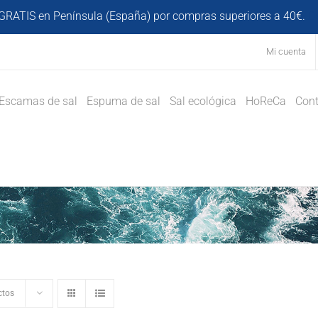
GRATIS en Península (España) por compras superiores a 40€.
D
Mi cuenta
Escamas de sal
Espuma de sal
Sal ecológica
HoReCa
Cont
ctos