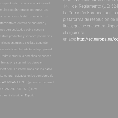
os que los datos proporcionados en el
14.1 del Reglamento (UE) 52
rmulario serán tratados por BRAS DEL
La Comisión Europea facilita
como responsable del tratamiento. La
plataforma de resolución de li
ratamiento es el envío de publicidad y
línea, que se encuentra dispo
nes personalizadas sobre nuestra
el siguiente
estros productos y servicios por medios
enlace:
http://ec.europa.eu/
. El consentimiento explícito adquirido
presente formulario da base legal para el
. Podrá ejercer sus derechos de acceso,
, limitación y suprimir los datos en
lport.com. Le informamos que los datos
lita estarán ubicados en los servidores de
de ACUMBAMAIL, S.L. (proveedor de email
e BRAS DEL PORT, S.A.) cuya
ura está situada en España.