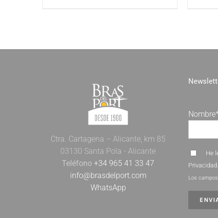
Newslett
Nombre
Ctra. Cartagena – Alicante, km 85
03130 Santa Pola - Alicante
He l
Teléfono
+34 965 41 33 47
Privacidad
info@brasdelport.com
Los campos 
WhatsApp