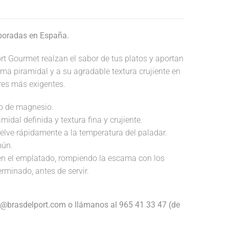
aboradas en España.
rt Gourmet realzan el sabor de tus platos y aportan
orma piramidal y a su agradable textura crujiente en
res más exigentes.
do de magnesio.
idal definida y textura fina y crujiente.
suelve rápidamente a la temperatura del paladar.
mún.
en el emplatado, rompiendo la escama con los
rminado, antes de servir.
e@brasdelport.com o llámanos al 965 41 33 47 (de