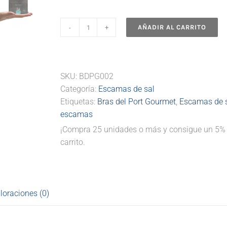
AÑADIR AL CARRITO
Escamas
de
sal
marina
SKU:
BDPG002
natural
Categoría:
Escamas de sal
125
Etiquetas:
Bras del Port Gourmet
,
Escamas de 
g
escamas
cantidad
¡Compra 25 unidades o más y consigue un 5% 
carrito.
loraciones (0)