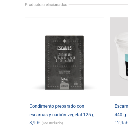
Productos relacionados
Condimento preparado con
Escama
escamas y carbón vegetal 125 g
440 g
3,90
€
12,95
(IVA incluido)