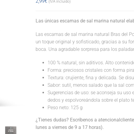
2,99
€
(IVA incluido)
Las únicas escamas de sal marina natural el
Las escamas de sal marina natural Bras del Po
un toque original y sofisticado, gracias a su f
boca. Una agradable sorpresa para los palada
100 % natural, sin aditivos. Alto conteni
Forma: preciosos cristales con forma piram
Textura: crujiente, fina y delicada. Se di
Sabor: sutil, menos salado que la sal co
Sugerencias de uso: se aconseja su uso 
dedos y espolvoreándola sobre el plato te
Peso neto: 125 g
¿Tienes dudas? Escríbenos a atencionalclient
lunes a viernes de 9 a 17 horas).