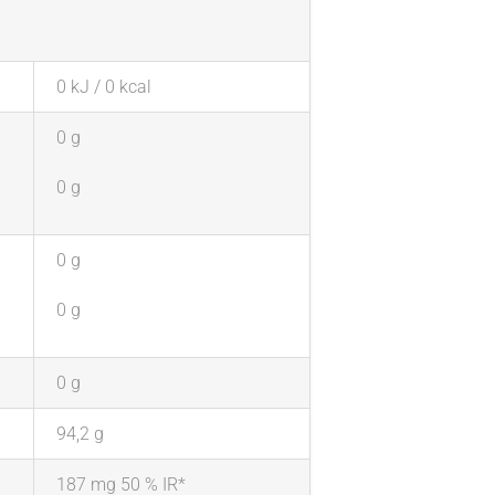
0 kJ / 0 kcal
0 g
0 g
0 g
0 g
0 g
94,2 g
187 mg 50 % IR*