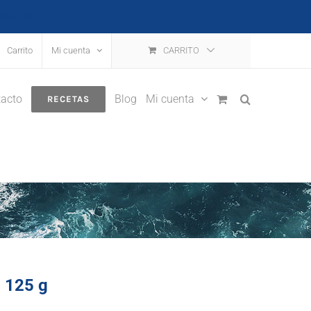
escartar
Carrito
Mi cuenta
CARRITO
acto
Blog
Mi cuenta
RECETAS
l 125 g