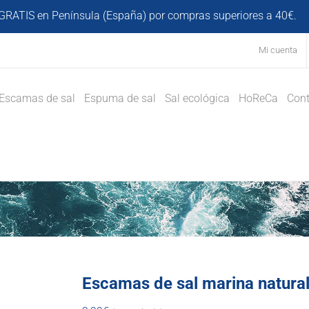
GRATIS en Península (España) por compras superiores a 40€.
D
Mi cuenta
Escamas de sal
Espuma de sal
Sal ecológica
HoReCa
Cont
Escamas de sal marina natura