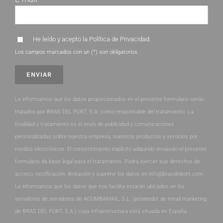
He leído y acepto la
Política de Privacidad
.
Los campos marcados con un (*) son obligatorios.
Le informamos que los datos proporcionados en el presente formulario serán
tratados por BRAS DEL PORT, S.A. como responsable del tratamiento. La
finalidad y tratamiento es el envío de publicidad y comunicaciones
personalizadas sobre nuestra empresa, nuestros productos y servicios por
medios electrónicos. El consentimiento explícito adquirido enviando el presente
formulario da base legal para el tratamiento. Podrá ejercer sus derechos de
acceso, rectificación, limitación y suprimir los datos en info@brasdelport.com.
Le informamos que los datos que nos facilita estarán ubicados en los
servidores de servidores de ACUMBAMAIL, S.L. (proveedor de email marketing
de BRAS DEL PORT, S.A.) cuya infraestructura está situada en España.