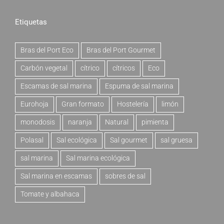
Etiquetas
Bras del Port Eco
Bras del Port Gourmet
Carbón vegetal
cítrico
cítricos
Eco
Escamas de sal marina
Espuma de sal marina
Eurohoja
Gran formato
Hostelería
limón
monodosis
naranja
Natural
pimienta
Polasal
Sal ecológica
Sal gourmet
sal gruesa
sal marina
Sal marina ecológica
Sal marina en escamas
sobres de sal
Tomate y albahaca