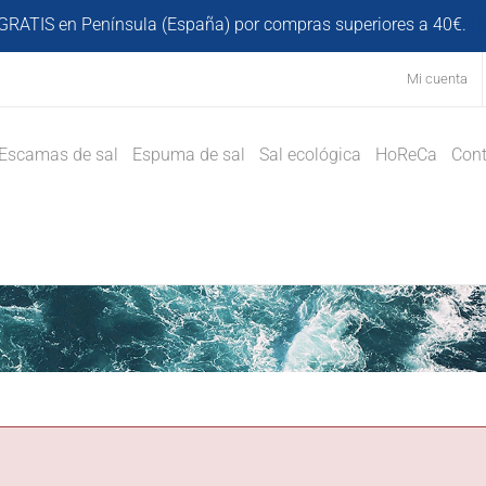
GRATIS en Península (España) por compras superiores a 40€.
D
Mi cuenta
Escamas de sal
Espuma de sal
Sal ecológica
HoReCa
Cont