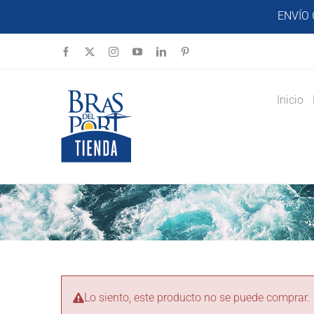
Saltar
ENVÍO 
al
contenido
Facebook
X
Instagram
YouTube
LinkedIn
Pinterest
Inicio
Lo siento, este producto no se puede comprar.