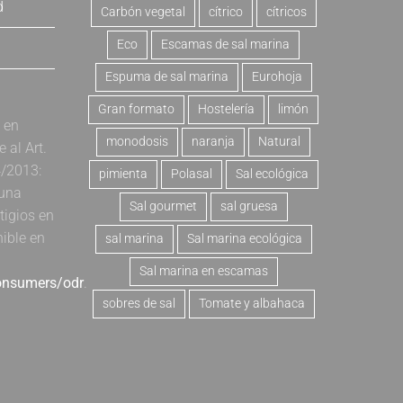
d
Carbón vegetal
cítrico
cítricos
Eco
Escamas de sal marina
Espuma de sal marina
Eurohoja
Gran formato
Hostelería
limón
a en
monodosis
naranja
Natural
al Art.
4/2013:
pimienta
Polasal
Sal ecológica
 una
Sal gourmet
sal gruesa
tigios en
nible en
sal marina
Sal marina ecológica
Sal marina en escamas
consumers/odr
.
sobres de sal
Tomate y albahaca