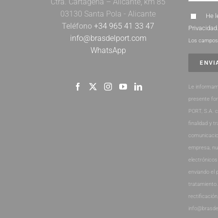
Ctra. Cartagena – Alicante, km 85
03130 Santa Pola - Alicante
He l
Teléfono
+34 965 41 33 47
Privacidad
info@brasdelport.com
Los campos 
WhatsApp
Le informam
presente fo
PORT, S.A. 
finalidad y t
comunicacio
empresa, nu
electrónicos
enviando el 
tratamiento
rectificación
info@brasde