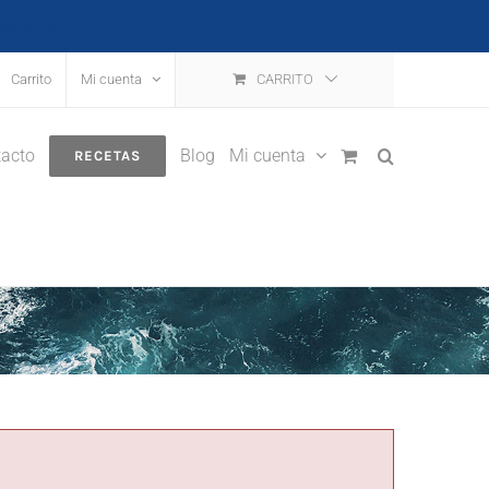
escartar
Carrito
Mi cuenta
CARRITO
acto
Blog
Mi cuenta
RECETAS