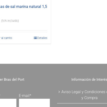
s de sal marina natural 1,5
€
(IVA incluido)
 al carrito
Detalles
er Bras del Port
Información de Interé
Aviso Legal y Condiciones
*
E-mail*
y Compra