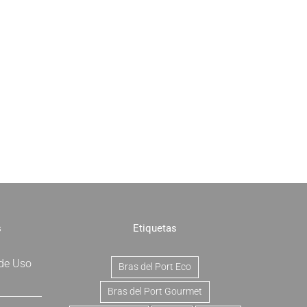
s
Etiquetas
 de Uso
Bras del Port Eco
Bras del Port Gourmet