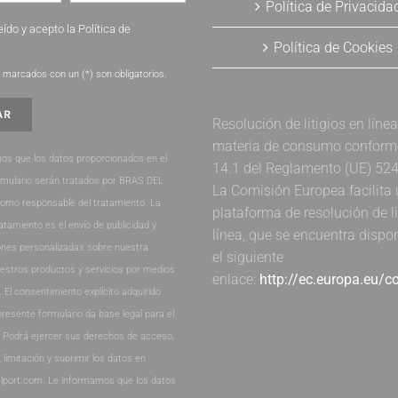
Política de Privacida
eído y acepto la
Política de
Política de Cookies
.
marcados con un (*) son obligatorios.
Resolución de litigios en líne
materia de consumo conforme 
os que los datos proporcionados en el
14.1 del Reglamento (UE) 52
rmulario serán tratados por BRAS DEL
La Comisión Europea facilita
como responsable del tratamiento. La
plataforma de resolución de li
ratamiento es el envío de publicidad y
línea, que se encuentra dispo
nes personalizadas sobre nuestra
el siguiente
estros productos y servicios por medios
enlace:
http://ec.europa.eu/
. El consentimiento explícito adquirido
presente formulario da base legal para el
. Podrá ejercer sus derechos de acceso,
, limitación y suprimir los datos en
lport.com. Le informamos que los datos