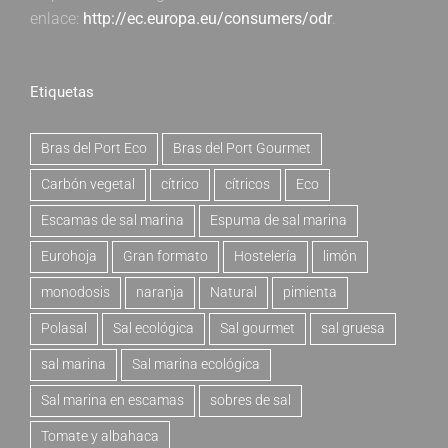
enlace:
http://ec.europa.eu/consumers/odr
.
Etiquetas
Bras del Port Eco
Bras del Port Gourmet
Carbón vegetal
cítrico
cítricos
Eco
Escamas de sal marina
Espuma de sal marina
Eurohoja
Gran formato
Hostelería
limón
monodosis
naranja
Natural
pimienta
Polasal
Sal ecológica
Sal gourmet
sal gruesa
sal marina
Sal marina ecológica
Sal marina en escamas
sobres de sal
Tomate y albahaca