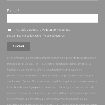
E-mail*
He leído y acepto la
Política de Privacidad
.
Los campos marcados con un (*) son obligatorios.
Le informamos que los datos proporcionados en el presente formulario serán
tratados por BRAS DEL PORT, S.A. como responsable del tratamiento. La
finalidad y tratamiento es el envío de publicidad y comunicaciones
personalizadas sobre nuestra empresa, nuestros productos y servicios por
medios electrónicos. El consentimiento explícito adquirido enviando el presente
formulario da base legal para el tratamiento. Podrá ejercer sus derechos de
acceso, rectificación, limitación y suprimir los datos en info@brasdelport.com.
Le informamos que los datos que nos facilita estarán ubicados en los
servidores de servidores de ACUMBAMAIL, S.L. (proveedor de email marketing