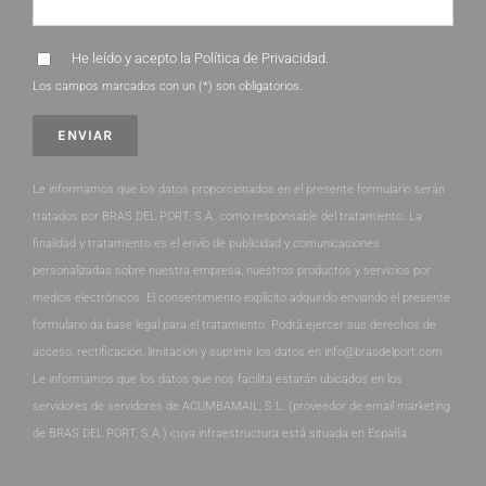
He leído y acepto la
Política de Privacidad
.
Los campos marcados con un (*) son obligatorios.
Le informamos que los datos proporcionados en el presente formulario serán
tratados por BRAS DEL PORT, S.A. como responsable del tratamiento. La
finalidad y tratamiento es el envío de publicidad y comunicaciones
personalizadas sobre nuestra empresa, nuestros productos y servicios por
medios electrónicos. El consentimiento explícito adquirido enviando el presente
formulario da base legal para el tratamiento. Podrá ejercer sus derechos de
acceso, rectificación, limitación y suprimir los datos en info@brasdelport.com.
Le informamos que los datos que nos facilita estarán ubicados en los
servidores de servidores de ACUMBAMAIL, S.L. (proveedor de email marketing
de BRAS DEL PORT, S.A.) cuya infraestructura está situada en España.