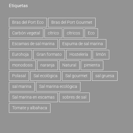
Etiquetas
Bras del Port Eco
Bras del Port Gourmet
Carbón vegetal
cítrico
cítricos
Eco
Escamas de sal marina
Espuma de sal marina
Eurohoja
Gran formato
Hostelería
limón
monodosis
naranja
Natural
pimienta
Polasal
Sal ecológica
Sal gourmet
sal gruesa
sal marina
Sal marina ecológica
Sal marina en escamas
sobres de sal
Tomate y albahaca