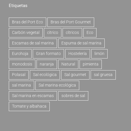
Etiquetas
Bras del Port Eco
Bras del Port Gourmet
Carbón vegetal
cítrico
cítricos
Eco
Escamas de sal marina
Espuma de sal marina
Eurohoja
Gran formato
Hostelería
limón
monodosis
naranja
Natural
pimienta
Polasal
Sal ecológica
Sal gourmet
sal gruesa
sal marina
Sal marina ecológica
Sal marina en escamas
sobres de sal
Tomate y albahaca