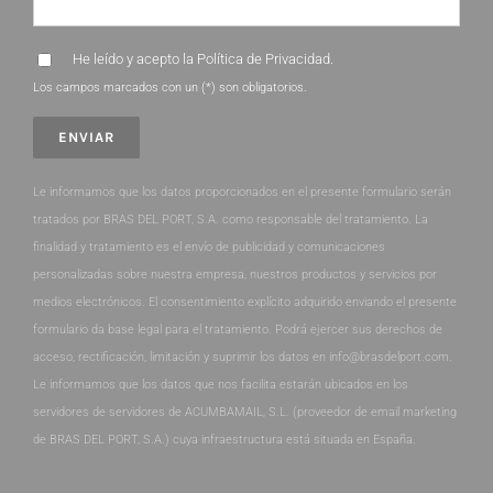
He leído y acepto la
Política de Privacidad
.
Los campos marcados con un (*) son obligatorios.
Le informamos que los datos proporcionados en el presente formulario serán
tratados por BRAS DEL PORT, S.A. como responsable del tratamiento. La
finalidad y tratamiento es el envío de publicidad y comunicaciones
personalizadas sobre nuestra empresa, nuestros productos y servicios por
medios electrónicos. El consentimiento explícito adquirido enviando el presente
formulario da base legal para el tratamiento. Podrá ejercer sus derechos de
acceso, rectificación, limitación y suprimir los datos en info@brasdelport.com.
Le informamos que los datos que nos facilita estarán ubicados en los
servidores de servidores de ACUMBAMAIL, S.L. (proveedor de email marketing
de BRAS DEL PORT, S.A.) cuya infraestructura está situada en España.