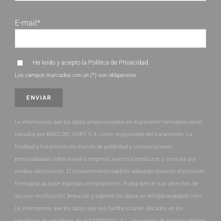
E-mail*
He leído y acepto la
Política de Privacidad
.
Los campos marcados con un (*) son obligatorios.
Le informamos que los datos proporcionados en el presente formulario serán
tratados por BRAS DEL PORT, S.A. como responsable del tratamiento. La
finalidad y tratamiento es el envío de publicidad y comunicaciones
personalizadas sobre nuestra empresa, nuestros productos y servicios por
medios electrónicos. El consentimiento explícito adquirido enviando el presente
formulario da base legal para el tratamiento. Podrá ejercer sus derechos de
acceso, rectificación, limitación y suprimir los datos en info@brasdelport.com.
Le informamos que los datos que nos facilita estarán ubicados en los
servidores de servidores de ACUMBAMAIL, S.L. (proveedor de email marketing