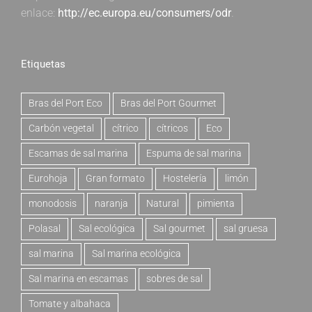
enlace:
http://ec.europa.eu/consumers/odr
.
Etiquetas
Bras del Port Eco
Bras del Port Gourmet
Carbón vegetal
cítrico
cítricos
Eco
Escamas de sal marina
Espuma de sal marina
Eurohoja
Gran formato
Hostelería
limón
monodosis
naranja
Natural
pimienta
Polasal
Sal ecológica
Sal gourmet
sal gruesa
sal marina
Sal marina ecológica
Sal marina en escamas
sobres de sal
Tomate y albahaca