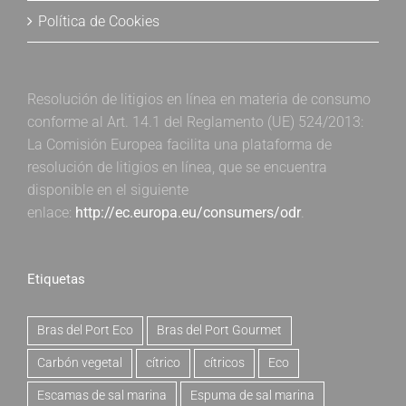
Política de Cookies
Resolución de litigios en línea en materia de consumo
conforme al Art. 14.1 del Reglamento (UE) 524/2013:
La Comisión Europea facilita una plataforma de
resolución de litigios en línea, que se encuentra
disponible en el siguiente
enlace:
http://ec.europa.eu/consumers/odr
.
Etiquetas
Bras del Port Eco
Bras del Port Gourmet
Carbón vegetal
cítrico
cítricos
Eco
Escamas de sal marina
Espuma de sal marina