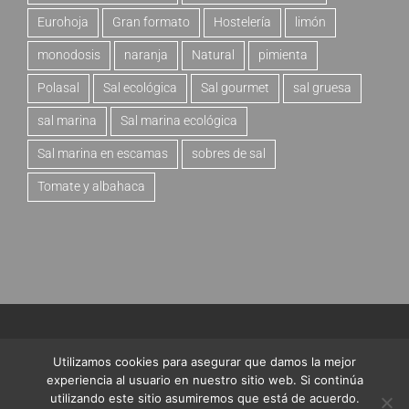
Eurohoja
Gran formato
Hostelería
limón
monodosis
naranja
Natural
pimienta
Polasal
Sal ecológica
Sal gourmet
sal gruesa
sal marina
Sal marina ecológica
Sal marina en escamas
sobres de sal
Tomate y albahaca
© Copyright 2017 -
2026 | Tienda
Bras del Port
| Todos los
Utilizamos cookies para asegurar que damos la mejor
derechos reservados.
experiencia al usuario en nuestro sitio web. Si continúa
utilizando este sitio asumiremos que está de acuerdo.