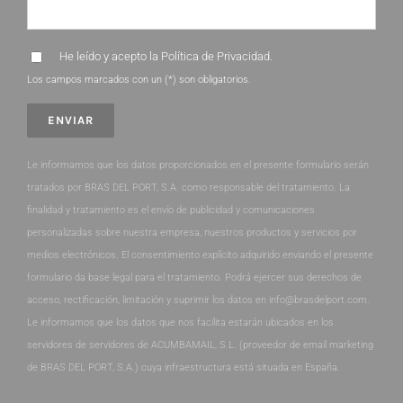
He leído y acepto la
Política de Privacidad
.
Los campos marcados con un (*) son obligatorios.
Le informamos que los datos proporcionados en el presente formulario serán
tratados por BRAS DEL PORT, S.A. como responsable del tratamiento. La
finalidad y tratamiento es el envío de publicidad y comunicaciones
personalizadas sobre nuestra empresa, nuestros productos y servicios por
medios electrónicos. El consentimiento explícito adquirido enviando el presente
formulario da base legal para el tratamiento. Podrá ejercer sus derechos de
acceso, rectificación, limitación y suprimir los datos en info@brasdelport.com.
Le informamos que los datos que nos facilita estarán ubicados en los
servidores de servidores de ACUMBAMAIL, S.L. (proveedor de email marketing
de BRAS DEL PORT, S.A.) cuya infraestructura está situada en España.