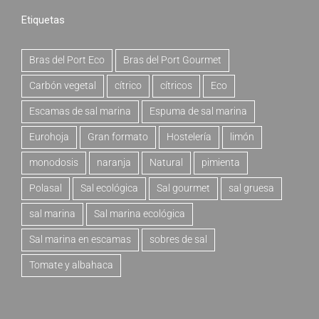
Etiquetas
Bras del Port Eco
Bras del Port Gourmet
Carbón vegetal
cítrico
cítricos
Eco
Escamas de sal marina
Espuma de sal marina
Eurohoja
Gran formato
Hostelería
limón
monodosis
naranja
Natural
pimienta
Polasal
Sal ecológica
Sal gourmet
sal gruesa
sal marina
Sal marina ecológica
Sal marina en escamas
sobres de sal
Tomate y albahaca