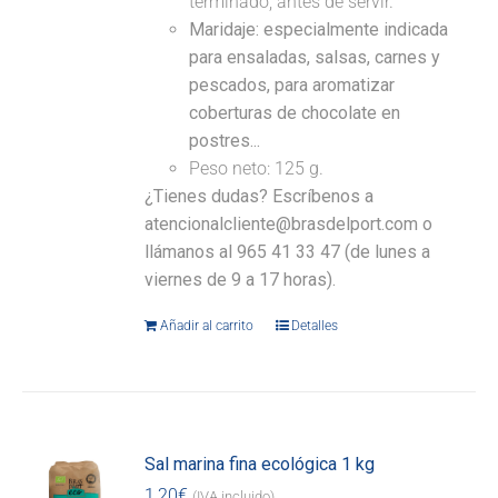
terminado, antes de servir.
Maridaje: especialmente indicada
para ensaladas, salsas, carnes y
pescados, para aromatizar
coberturas de chocolate en
postres...
Peso neto: 125 g.
¿Tienes dudas? Escríbenos a
atencionalcliente@brasdelport.com o
llámanos al 965 41 33 47 (de lunes a
viernes de 9 a 17 horas).
Añadir al carrito
Detalles
Sal marina fina ecológica 1 kg
1,20
€
(IVA incluido)