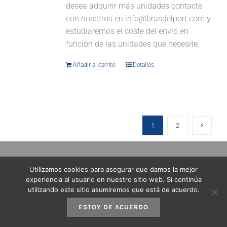
desea adquirir más unidades contacte
con nosotros en info@brasdelport.com y
estudiaremos el coste del envío en
función de las unidades que necesite.
Añadir al carrito
Detalles
1
2
Utilizamos cookies para asegurar que damos la mejor
experiencia al usuario en nuestro sitio web. Si continúa
utilizando este sitio asumiremos que está de acuerdo.
ESTOY DE ACUERDO