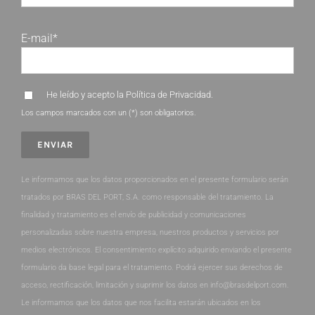
E-mail*
He leído y acepto la
Política de Privacidad
.
Los campos marcados con un (*) son obligatorios.
Le informamos que los datos proporcionados en el presente formulario serán
tratados por BRAS DEL PORT, S.A. como responsable del tratamiento. La
finalidad y tratamiento es el envío de publicidad y comunicaciones
personalizadas sobre nuestra empresa, nuestros productos y servicios por
medios electrónicos. El consentimiento explícito adquirido enviando el presente
formulario da base legal para el tratamiento. Podrá ejercer sus derechos de
acceso, rectificación, limitación y suprimir los datos en info@brasdelport.com.
Le informamos que los datos que nos facilita estarán ubicados en los