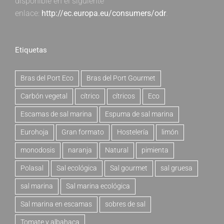
disponible en el siguiente
enlace:
http://ec.europa.eu/consumers/odr
.
Etiquetas
Bras del Port Eco
Bras del Port Gourmet
Carbón vegetal
cítrico
cítricos
Eco
Escamas de sal marina
Espuma de sal marina
Eurohoja
Gran formato
Hostelería
limón
monodosis
naranja
Natural
pimienta
Polasal
Sal ecológica
Sal gourmet
sal gruesa
sal marina
Sal marina ecológica
Sal marina en escamas
sobres de sal
Tomate y albahaca