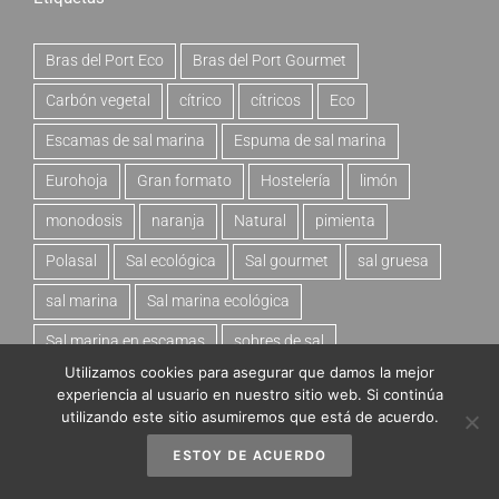
Bras del Port Eco
Bras del Port Gourmet
Carbón vegetal
cítrico
cítricos
Eco
Escamas de sal marina
Espuma de sal marina
Eurohoja
Gran formato
Hostelería
limón
monodosis
naranja
Natural
pimienta
Polasal
Sal ecológica
Sal gourmet
sal gruesa
sal marina
Sal marina ecológica
Sal marina en escamas
sobres de sal
Utilizamos cookies para asegurar que damos la mejor
Tomate y albahaca
experiencia al usuario en nuestro sitio web. Si continúa
utilizando este sitio asumiremos que está de acuerdo.
ESTOY DE ACUERDO