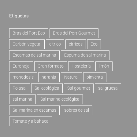
Etiquetas
Bras del Port Eco
Bras del Port Gourmet
Carbón vegetal
cítrico
cítricos
Eco
Escamas de sal marina
Espuma de sal marina
Eurohoja
Gran formato
Hostelería
limón
monodosis
naranja
Natural
pimienta
Polasal
Sal ecológica
Sal gourmet
sal gruesa
sal marina
Sal marina ecológica
Sal marina en escamas
sobres de sal
Tomate y albahaca