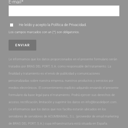
E-mail*
He leído y acepto la
Política de Privacidad
.
Los campos marcados con un (*) son obligatorios.
Le informamos que los datos proporcionados en el presente formulario serán
tratados por BRAS DEL PORT, S.A. como responsable del tratamiento. La
finalidad y tratamiento es el envío de publicidad y comunicaciones
personalizadas sobre nuestra empresa, nuestros productos y servicios por
medios electrónicos. El consentimiento explícito adquirido enviando el presente
formulario da base legal para el tratamiento. Podrá ejercer sus derechos de
acceso, rectificación, limitación y suprimir los datos en info@brasdelport.com.
Le informamos que los datos que nos facilita estarán ubicados en los
servidores de servidores de ACUMBAMAIL, S.L. (proveedor de email marketing
de BRAS DEL PORT, S.A.) cuya infraestructura está situada en España.