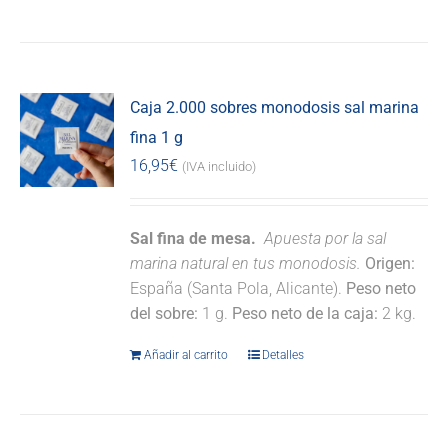
Caja 2.000 sobres monodosis sal marina
fina 1 g
16,95
€
(IVA incluido)
Sal fina de mesa.
Apuesta por la sal
marina natural en tus monodosis.
Origen:
España (Santa Pola, Alicante).
Peso neto
del sobre:
1 g.
Peso neto de la caja:
2 kg.
Añadir al carrito
Detalles