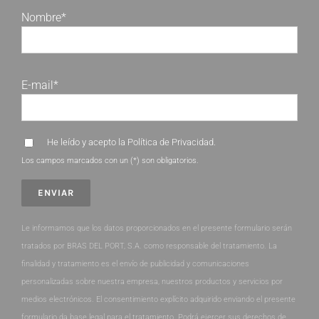
Nombre*
E-mail*
He leído y acepto la
Política de Privacidad
.
Los campos marcados con un (*) son obligatorios.
Le informamos que los datos proporcionados en el presente formulario serán
tratados por BRAS DEL PORT, S.A. como responsable del tratamiento. La
finalidad y tratamiento es el envío de publicidad y comunicaciones
personalizadas sobre nuestra empresa, nuestros productos y servicios por
medios electrónicos. El consentimiento explícito adquirido enviando el presente
formulario da base legal para el tratamiento. Podrá ejercer sus derechos de