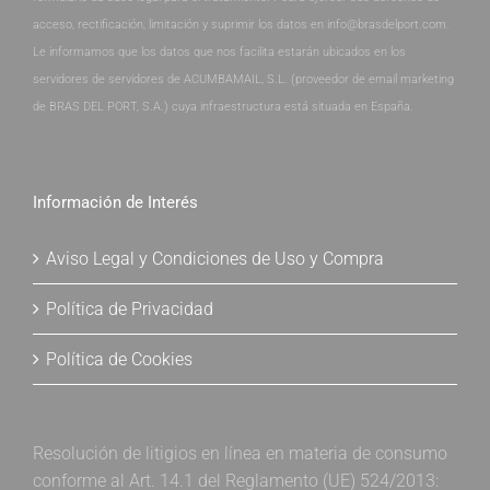
acceso, rectificación, limitación y suprimir los datos en info@brasdelport.com.
Le informamos que los datos que nos facilita estarán ubicados en los
servidores de servidores de ACUMBAMAIL, S.L. (proveedor de email marketing
de BRAS DEL PORT, S.A.) cuya infraestructura está situada en España.
Información de Interés
Aviso Legal y Condiciones de Uso y Compra
Política de Privacidad
Política de Cookies
Resolución de litigios en línea en materia de consumo
conforme al Art. 14.1 del Reglamento (UE) 524/2013: