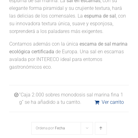
espuma de sal marina. La
sal en escamas
, con su
elegante forma piramidal y su crujiente textura, hará
las delicias de los comensales. La
espuma de sal
, con
su innovadora textura única, suave y esponjosa,
sorprenderá a los paladares más exigentes.
Contamos además con la única
escama de sal marina
ecológica certificada
de Europa. Una sal en escamas
avalada por INTERECO ideal para entornos
gastronómicos eco.
“Caja 2.000 sobres monodosis sal marina fina 1
g” se ha añadido a tu carrito.
Ver carrito
Ordena por
Fecha