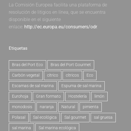
La Comisión Europea facilita una plataforma de
resolución de litigios en línea, que se encuentra
disponible en el siguiente
enlace:
http://ec.europa.eu/consumers/odr
.
Etiquetas
Bras del Port Eco
Bras del Port Gourmet
Carbón vegetal
cítrico
cítricos
Eco
Escamas de sal marina
Espuma de sal marina
Eurohoja
Gran formato
Hostelería
limón
monodosis
naranja
Natural
pimienta
Polasal
Sal ecológica
Sal gourmet
sal gruesa
sal marina
Sal marina ecológica