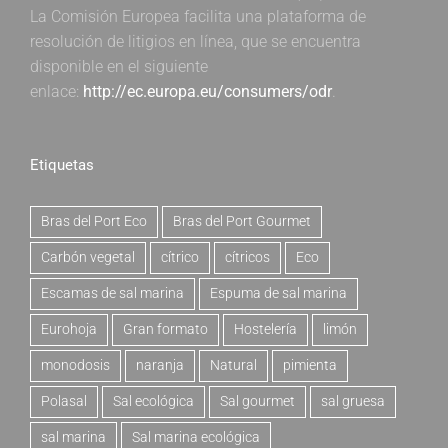
La Comisión Europea facilita una plataforma de
resolución de litigios en línea, que se encuentra
disponible en el siguiente
enlace:
http://ec.europa.eu/consumers/odr
.
Etiquetas
Bras del Port Eco
Bras del Port Gourmet
Carbón vegetal
cítrico
cítricos
Eco
Escamas de sal marina
Espuma de sal marina
Eurohoja
Gran formato
Hostelería
limón
monodosis
naranja
Natural
pimienta
Polasal
Sal ecológica
Sal gourmet
sal gruesa
sal marina
Sal marina ecológica