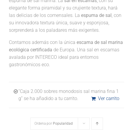
espuma de sal marina. La
sal en escamas
, con su
elegante forma piramidal y su crujiente textura, hará
las delicias de los comensales. La
espuma de sal
, con
su innovadora textura única, suave y esponjosa,
sorprenderá a los paladares más exigentes.
Contamos además con la única
escama de sal marina
ecológica certificada
de Europa. Una sal en escamas
avalada por INTERECO ideal para entornos
gastronómicos eco.
“Caja 2.000 sobres monodosis sal marina fina 1
g” se ha añadido a tu carrito.
Ver carrito
Ordena por
Popularidad