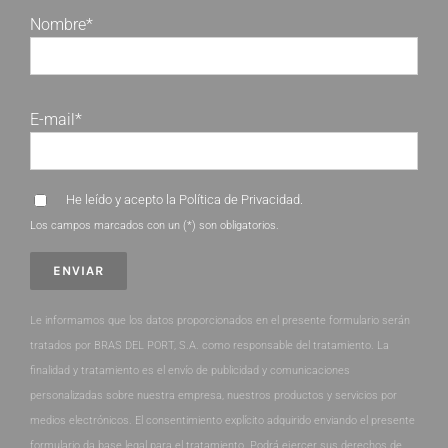
Nombre*
E-mail*
He leído y acepto la
Política de Privacidad
.
Los campos marcados con un (*) son obligatorios.
Le informamos que los datos proporcionados en el presente formulario serán
tratados por BRAS DEL PORT, S.A. como responsable del tratamiento. La
finalidad y tratamiento es el envío de publicidad y comunicaciones
personalizadas sobre nuestra empresa, nuestros productos y servicios por
medios electrónicos. El consentimiento explícito adquirido enviando el presente
formulario da base legal para el tratamiento. Podrá ejercer sus derechos de