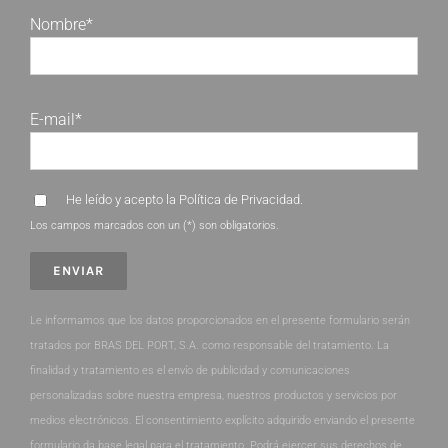
Nombre*
E-mail*
He leído y acepto la
Política de Privacidad
.
Los campos marcados con un (*) son obligatorios.
Le informamos que los datos proporcionados en el presente formulario serán
tratados por BRAS DEL PORT, S.A. como responsable del tratamiento. La
finalidad y tratamiento es el envío de publicidad y comunicaciones
personalizadas sobre nuestra empresa, nuestros productos y servicios por
medios electrónicos. El consentimiento explícito adquirido enviando el presente
formulario da base legal para el tratamiento. Podrá ejercer sus derechos de