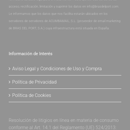
acceso, rectificación, limitación y suprimir los datos en info@brasdelport.com.
Le informamos que los datos que nos facilita estarán ubicados en los
servidores de servidores de ACUMBAMAIL, S.L. (proveedor de email marketing
de BRAS DEL PORT, S.A.) cuya infraestructura está situada en España.
Información de Interés
Aviso Legal y Condiciones de Uso y Compra
Política de Privacidad
Política de Cookies
Resolución de litigios en línea en materia de consumo
conforme al Art. 14.1 del Reglamento (UE) 524/2013: