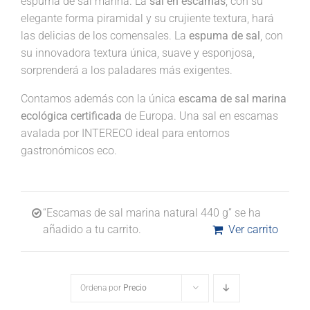
espuma de sal marina. La
sal en escamas
, con su
elegante forma piramidal y su crujiente textura, hará
las delicias de los comensales. La
espuma de sal
, con
su innovadora textura única, suave y esponjosa,
sorprenderá a los paladares más exigentes.
Contamos además con la única
escama de sal marina
ecológica certificada
de Europa. Una sal en escamas
avalada por INTERECO ideal para entornos
gastronómicos eco.
“Escamas de sal marina natural 440 g” se ha
añadido a tu carrito.
Ver carrito
Ordena por
Precio