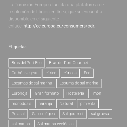
La Comisión Europea facilita una plataforma de
resolución de litigios en línea, que se encuentra
disponible en el siguiente
enlace:
http://ec.europa.eu/consumers/odr
.
Etiquetas
Bras del Port Eco
Bras del Port Gourmet
Carbón vegetal
cítrico
cítricos
Eco
Escamas de sal marina
Espuma de sal marina
Eurohoja
Gran formato
Hostelería
limón
monodosis
naranja
Natural
pimienta
Polasal
Sal ecológica
Sal gourmet
sal gruesa
sal marina
Sal marina ecológica