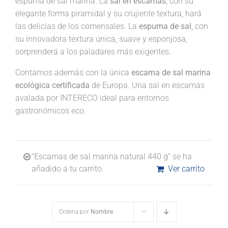
espuma de sal marina. La
sal en escamas
, con su
elegante forma piramidal y su crujiente textura, hará
las delicias de los comensales. La
espuma de sal
, con
su innovadora textura única, suave y esponjosa,
sorprenderá a los paladares más exigentes.
Contamos además con la única
escama de sal marina
ecológica certificada
de Europa. Una sal en escamas
avalada por INTERECO ideal para entornos
gastronómicos eco.
“Escamas de sal marina natural 440 g” se ha
añadido a tu carrito.
Ver carrito
Ordena por
Nombre