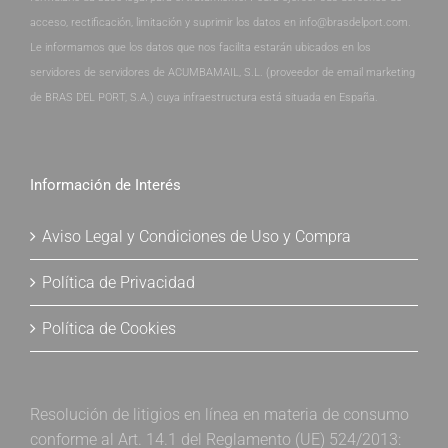
acceso, rectificación, limitación y suprimir los datos en info@brasdelport.com.
Le informamos que los datos que nos facilita estarán ubicados en los
servidores de servidores de ACUMBAMAIL, S.L. (proveedor de email marketing
de BRAS DEL PORT, S.A.) cuya infraestructura está situada en España.
Información de Interés
Aviso Legal y Condiciones de Uso y Compra
Política de Privacidad
Política de Cookies
Resolución de litigios en línea en materia de consumo
conforme al Art. 14.1 del Reglamento (UE) 524/2013: