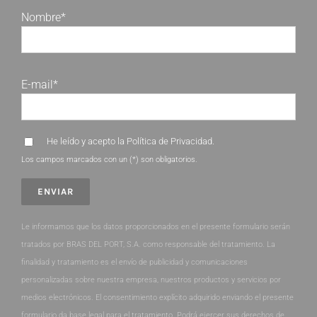
Nombre*
E-mail*
He leído y acepto la
Política de Privacidad
.
Los campos marcados con un (*) son obligatorios.
Le informamos que los datos proporcionados en el presente formulario serán
tratados por BRAS DEL PORT, S.A. como responsable del tratamiento. La
finalidad y tratamiento es el envío de publicidad y comunicaciones
personalizadas sobre nuestra empresa, nuestros productos y servicios por
medios electrónicos. El consentimiento explícito adquirido enviando el presente
formulario da base legal para el tratamiento. Podrá ejercer sus derechos de