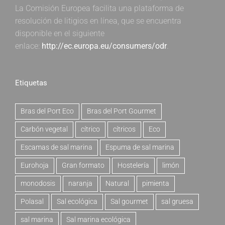
La Comisión Europea facilita una plataforma de
resolución de litigios en línea, que se encuentra
disponible en el siguiente
enlace:
http://ec.europa.eu/consumers/odr
.
Etiquetas
Bras del Port Eco
Bras del Port Gourmet
Carbón vegetal
cítrico
cítricos
Eco
Escamas de sal marina
Espuma de sal marina
Eurohoja
Gran formato
Hostelería
limón
monodosis
naranja
Natural
pimienta
Polasal
Sal ecológica
Sal gourmet
sal gruesa
sal marina
Sal marina ecológica