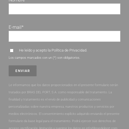
E-mail*
He leído y acepto la
Política de Privacidad
.
Los campos marcados con un (*) son obligatorios.
Le informamos que los datos proporcionados en el presente formulario serán
tratados por BRAS DEL PORT, S.A. como responsable del tratamiento. La
finalidad y tratamiento es el envío de publicidad y comunicaciones
personalizadas sobre nuestra empresa, nuestros productos y servicios por
medios electrónicos. El consentimiento explícito adquirido enviando el presente
formulario da base legal para el tratamiento. Podrá ejercer sus derechos de
acceso, rectificación, limitación y suprimir los datos en info@brasdelport.com.