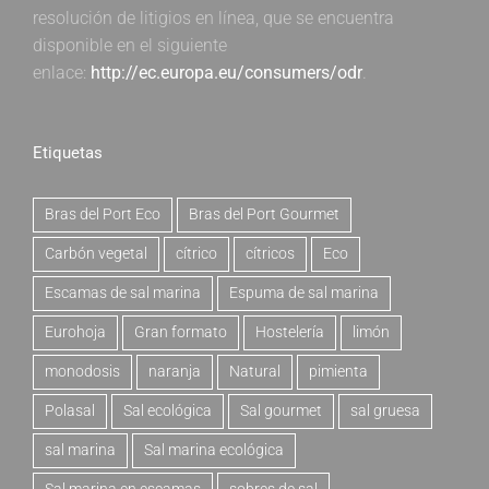
resolución de litigios en línea, que se encuentra
disponible en el siguiente
enlace:
http://ec.europa.eu/consumers/odr
.
Etiquetas
Bras del Port Eco
Bras del Port Gourmet
Carbón vegetal
cítrico
cítricos
Eco
Escamas de sal marina
Espuma de sal marina
Eurohoja
Gran formato
Hostelería
limón
monodosis
naranja
Natural
pimienta
Polasal
Sal ecológica
Sal gourmet
sal gruesa
sal marina
Sal marina ecológica