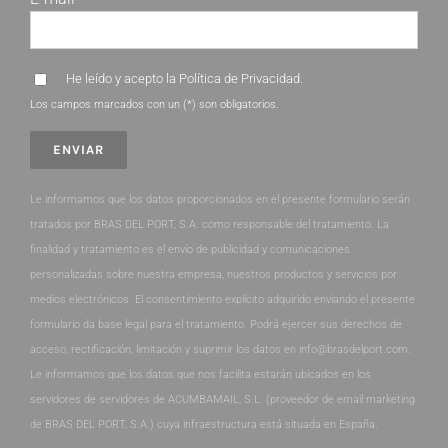
He leído y acepto la
Política de Privacidad
.
Los campos marcados con un (*) son obligatorios.
Le informamos que los datos proporcionados en el presente formulario serán
tratados por BRAS DEL PORT, S.A. como responsable del tratamiento. La
finalidad y tratamiento es el envío de publicidad y comunicaciones
personalizadas sobre nuestra empresa, nuestros productos y servicios por
medios electrónicos. El consentimiento explícito adquirido enviando el presente
formulario da base legal para el tratamiento. Podrá ejercer sus derechos de
acceso, rectificación, limitación y suprimir los datos en info@brasdelport.com.
Le informamos que los datos que nos facilita estarán ubicados en los
servidores de servidores de ACUMBAMAIL, S.L. (proveedor de email marketing
de BRAS DEL PORT, S.A.) cuya infraestructura está situada en España.