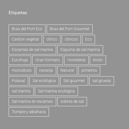
Etiquetas
Bras del Port Eco
Bras del Port Gourmet
Carbón vegetal
cítrico
cítricos
Eco
Escamas de sal marina
Espuma de sal marina
Eurohoja
Gran formato
Hostelería
limón
monodosis
naranja
Natural
pimienta
Polasal
Sal ecológica
Sal gourmet
sal gruesa
sal marina
Sal marina ecológica
Sal marina en escamas
sobres de sal
Tomate y albahaca