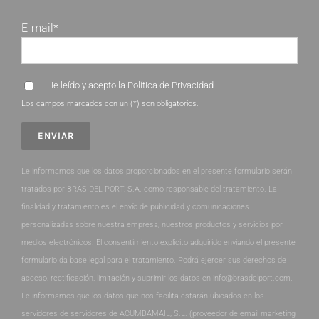
E-mail*
He leído y acepto la
Política de Privacidad
.
Los campos marcados con un (*) son obligatorios.
Le informamos que los datos proporcionados en el presente formulario serán
tratados por BRAS DEL PORT, S.A. como responsable del tratamiento. La
finalidad y tratamiento es el envío de publicidad y comunicaciones
personalizadas sobre nuestra empresa, nuestros productos y servicios por
medios electrónicos. El consentimiento explícito adquirido enviando el presente
formulario da base legal para el tratamiento. Podrá ejercer sus derechos de
acceso, rectificación, limitación y suprimir los datos en info@brasdelport.com.
Le informamos que los datos que nos facilita estarán ubicados en los
servidores de servidores de ACUMBAMAIL, S.L. (proveedor de email marketing