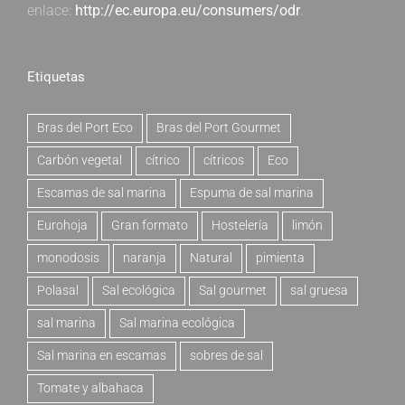
enlace:
http://ec.europa.eu/consumers/odr
.
Etiquetas
Bras del Port Eco
Bras del Port Gourmet
Carbón vegetal
cítrico
cítricos
Eco
Escamas de sal marina
Espuma de sal marina
Eurohoja
Gran formato
Hostelería
limón
monodosis
naranja
Natural
pimienta
Polasal
Sal ecológica
Sal gourmet
sal gruesa
sal marina
Sal marina ecológica
Sal marina en escamas
sobres de sal
Tomate y albahaca