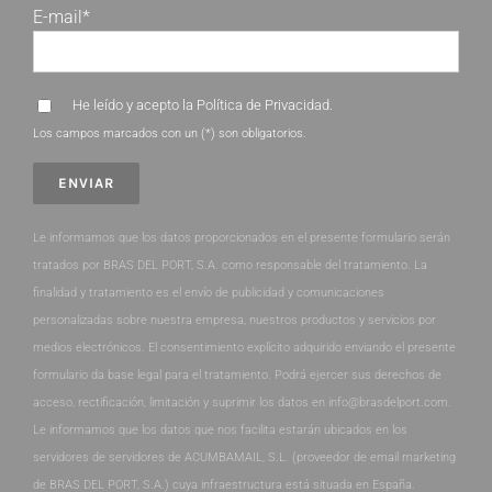
E-mail*
He leído y acepto la
Política de Privacidad
.
Los campos marcados con un (*) son obligatorios.
Le informamos que los datos proporcionados en el presente formulario serán
tratados por BRAS DEL PORT, S.A. como responsable del tratamiento. La
finalidad y tratamiento es el envío de publicidad y comunicaciones
personalizadas sobre nuestra empresa, nuestros productos y servicios por
medios electrónicos. El consentimiento explícito adquirido enviando el presente
formulario da base legal para el tratamiento. Podrá ejercer sus derechos de
acceso, rectificación, limitación y suprimir los datos en info@brasdelport.com.
Le informamos que los datos que nos facilita estarán ubicados en los
servidores de servidores de ACUMBAMAIL, S.L. (proveedor de email marketing
de BRAS DEL PORT, S.A.) cuya infraestructura está situada en España.