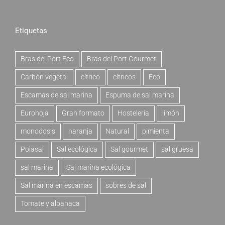
Etiquetas
Bras del Port Eco
Bras del Port Gourmet
Carbón vegetal
cítrico
cítricos
Eco
Escamas de sal marina
Espuma de sal marina
Eurohoja
Gran formato
Hostelería
limón
monodosis
naranja
Natural
pimienta
Polasal
Sal ecológica
Sal gourmet
sal gruesa
sal marina
Sal marina ecológica
Sal marina en escamas
sobres de sal
Tomate y albahaca