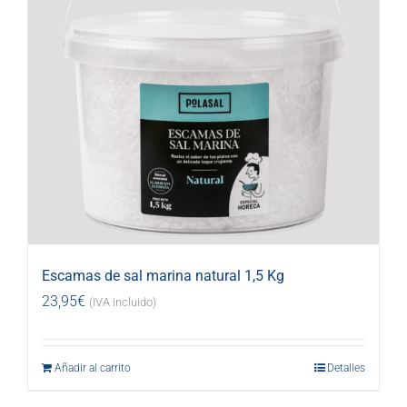
Escamas de sal marina natural 1,5 Kg
23,95
€
(IVA incluido)
Añadir al carrito
Detalles