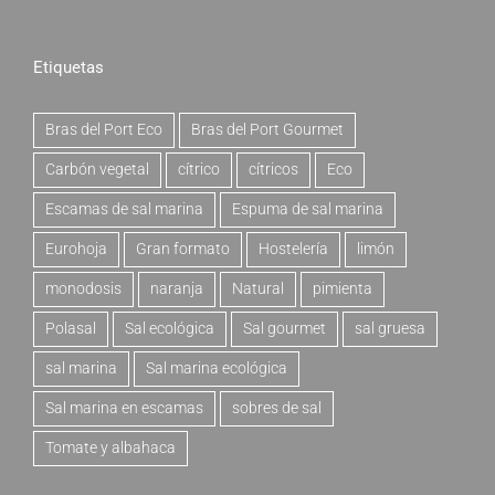
Etiquetas
Bras del Port Eco
Bras del Port Gourmet
Carbón vegetal
cítrico
cítricos
Eco
Escamas de sal marina
Espuma de sal marina
Eurohoja
Gran formato
Hostelería
limón
monodosis
naranja
Natural
pimienta
Polasal
Sal ecológica
Sal gourmet
sal gruesa
sal marina
Sal marina ecológica
Sal marina en escamas
sobres de sal
Tomate y albahaca