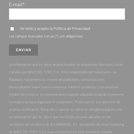
E-mail*
He leído y acepto la
Política de Privacidad
.
Los campos marcados con un (*) son obligatorios.
Le informamos que los datos proporcionados en el presente formulario serán
tratados por BRAS DEL PORT, S.A. como responsable del tratamiento. La
finalidad y tratamiento es el envío de publicidad y comunicaciones
personalizadas sobre nuestra empresa, nuestros productos y servicios por
medios electrónicos. El consentimiento explícito adquirido enviando el presente
formulario da base legal para el tratamiento. Podrá ejercer sus derechos de
acceso, rectificación, limitación y suprimir los datos en info@brasdelport.com.
Le informamos que los datos que nos facilita estarán ubicados en los
servidores de servidores de ACUMBAMAIL, S.L. (proveedor de email marketing
de BRAS DEL PORT, S.A.) cuya infraestructura está situada en España.