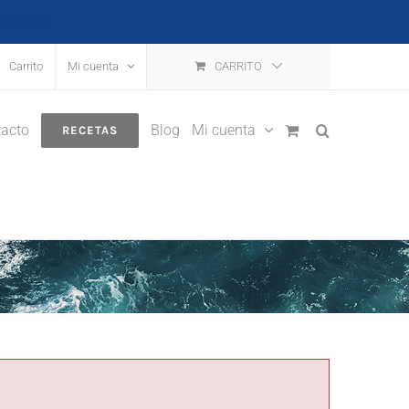
escartar
Carrito
Mi cuenta
CARRITO
acto
Blog
Mi cuenta
RECETAS