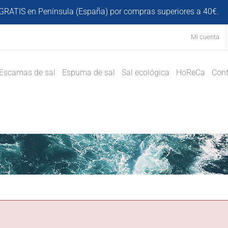
GRATIS en Península (España) por compras superiores a 40€.
D
Mi cuenta
Escamas de sal
Espuma de sal
Sal ecológica
HoReCa
Cont