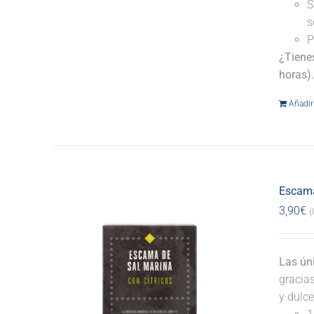
S
s
P
¿Tiene
horas)
Añadir 
Escama
3,90
€
(
Las ún
gracia
y dulce