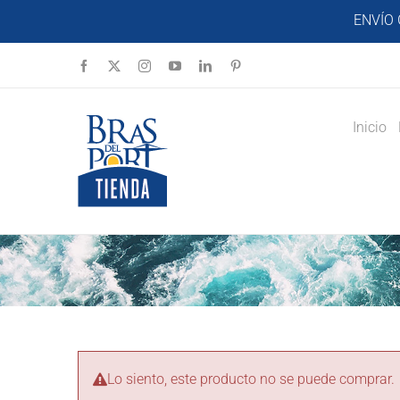
Saltar
ENVÍO 
al
contenido
Facebook
X
Instagram
YouTube
LinkedIn
Pinterest
Inicio
Lo siento, este producto no se puede comprar.