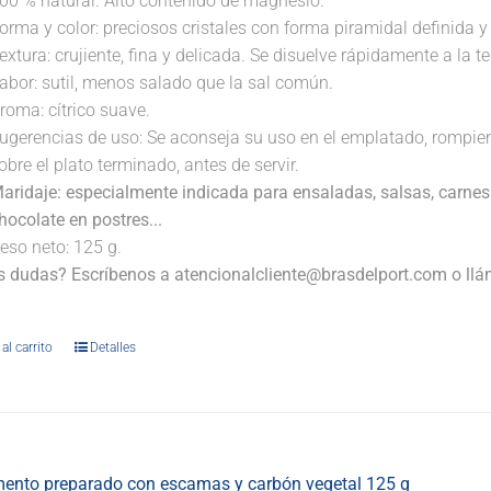
00 % natural. Alto contenido de magnesio.
orma y color: preciosos cristales con forma piramidal definida y 
extura: crujiente, fina y delicada. Se disuelve rápidamente a la 
abor: sutil, menos salado que la sal común.
roma: cítrico suave.
ugerencias de uso: Se aconseja su uso en el emplatado, rompi
obre el plato terminado, antes de servir.
aridaje: especialmente indicada para ensaladas, salsas, carnes
hocolate en postres...
eso neto: 125 g.
s dudas? Escríbenos a atencionalcliente@brasdelport.com o llám
.
al carrito
Detalles
ento preparado con escamas y carbón vegetal 125 g