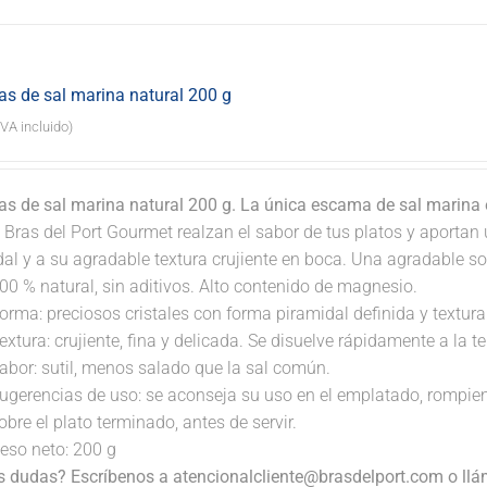
s de sal marina natural 200 g
IVA incluido)
s de sal marina natural 200 g. La única escama de sal marina
 Bras del Port Gourmet realzan el sabor de tus platos y aportan 
dal y a su agradable textura crujiente en boca. Una agradable s
00 % natural, sin aditivos. Alto contenido de magnesio.
orma: preciosos cristales con forma piramidal definida y textura 
extura: crujiente, fina y delicada. Se disuelve rápidamente a la 
abor: sutil, menos salado que la sal común.
ugerencias de uso: se aconseja su uso en el emplatado, rompi
obre el plato terminado, antes de servir.
eso neto: 200 g
s dudas? Escríbenos a atencionalcliente@brasdelport.com o llám