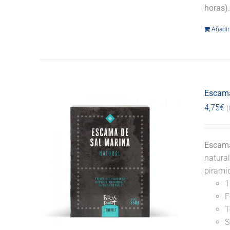
horas)
Añadir 
Escama
4,75
€
(
Escama
natural
pirami
1
F
T
S