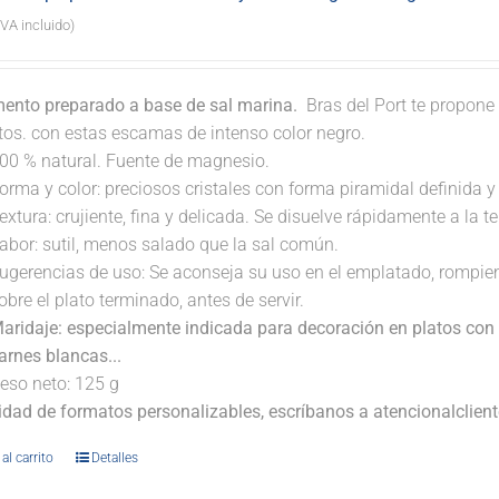
IVA incluido)
ento preparado a base de sal marina.
Bras del Port te propone 
atos. con estas escamas de intenso color negro.
00 % natural. Fuente de magnesio.
orma y color: preciosos cristales con forma piramidal definida y t
extura: crujiente, fina y delicada. Se disuelve rápidamente a la 
abor: sutil, menos salado que la sal común.
ugerencias de uso: Se aconseja su uso en el emplatado, rompi
obre el plato terminado, antes de servir.
aridaje: especialmente indicada para decoración en platos con 
arnes blancas...
eso neto: 125 g
lidad de formatos personalizables, escríbanos a atencionalclie
al carrito
Detalles