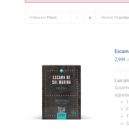
Ordena por
Precio
Mostrar
12 produ
Escama
2,99
€
(
Las ún
Gourmet
agrada
1
F
T
S