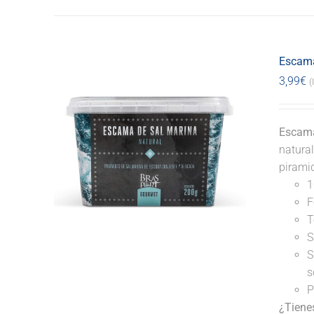
Escama
3,99
€
(
Escama
natural
pirami
1
F
T
S
S
s
P
¿Tiene