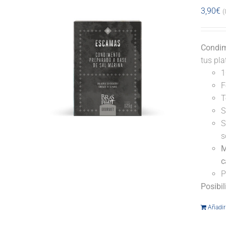
3,90
€
(
Condim
tus pl
1
F
T
S
S
s
M
c
P
Posibi
Añadir 