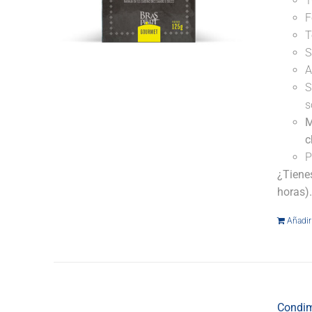
1
F
T
S
A
S
s
M
c
P
¿Tiene
horas)
Añadir 
Condim