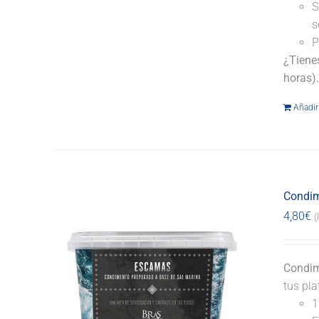
S
s
P
¿Tiene
horas)
Añadir 
Condim
4,80
€
(
Condim
tus pl
1