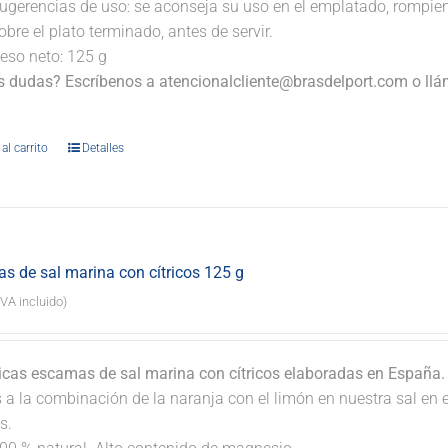
ugerencias de uso: se aconseja su uso en el emplatado, rompi
obre el plato terminado, antes de servir.
eso neto: 125 g
s dudas? Escríbenos a atencionalcliente@brasdelport.com o llám
.
al carrito
Detalles
s de sal marina con cítricos 125 g
IVA incluido)
icas escamas de sal marina con cítricos elaboradas en España
s a la combinación de la naranja con el limón en nuestra sal en
s.