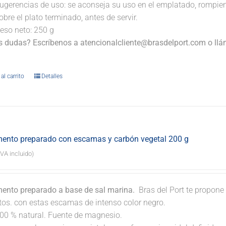
ugerencias de uso: se aconseja su uso en el emplatado, rompi
obre el plato terminado, antes de servir.
eso neto: 250 g
s dudas? Escríbenos a atencionalcliente@brasdelport.com o llám
.
al carrito
Detalles
ento preparado con escamas y carbón vegetal 200 g
IVA incluido)
ento preparado a base de sal marina.
Bras del Port te propone 
atos. con estas escamas de intenso color negro.
00 % natural. Fuente de magnesio.