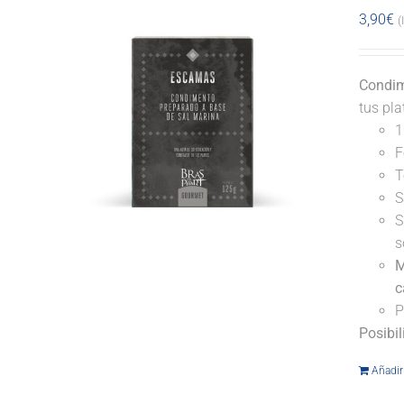
3,90
€
(
Condim
tus pl
1
F
T
S
S
s
M
c
P
Posibi
Añadir 