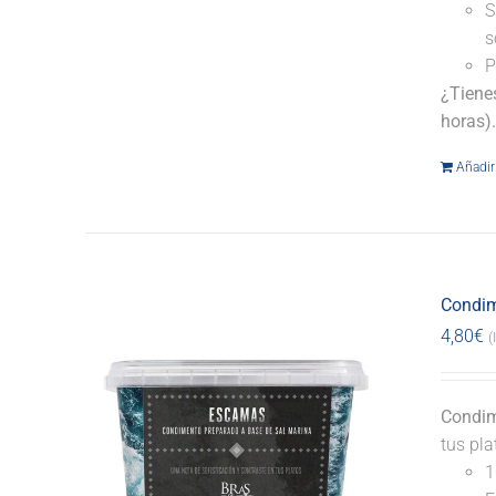
S
s
P
¿Tiene
horas)
Añadir 
Condim
4,80
€
(
Condim
tus pl
1