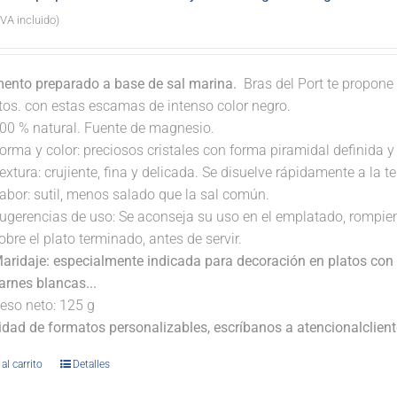
IVA incluido)
ento preparado a base de sal marina.
Bras del Port te propone 
atos. con estas escamas de intenso color negro.
00 % natural. Fuente de magnesio.
orma y color: preciosos cristales con forma piramidal definida y t
extura: crujiente, fina y delicada. Se disuelve rápidamente a la 
abor: sutil, menos salado que la sal común.
ugerencias de uso: Se aconseja su uso en el emplatado, rompi
obre el plato terminado, antes de servir.
aridaje: especialmente indicada para decoración en platos con 
arnes blancas...
eso neto: 125 g
lidad de formatos personalizables, escríbanos a atencionalclie
al carrito
Detalles