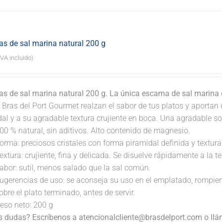
s de sal marina natural 200 g
IVA incluido)
s de sal marina natural 200 g. La única escama de sal marina
 Bras del Port Gourmet realzan el sabor de tus platos y aportan 
dal y a su agradable textura crujiente en boca. Una agradable s
00 % natural, sin aditivos. Alto contenido de magnesio.
orma: preciosos cristales con forma piramidal definida y textura 
extura: crujiente, fina y delicada. Se disuelve rápidamente a la 
abor: sutil, menos salado que la sal común.
ugerencias de uso: se aconseja su uso en el emplatado, rompi
obre el plato terminado, antes de servir.
eso neto: 200 g
s dudas? Escríbenos a atencionalcliente@brasdelport.com o llám