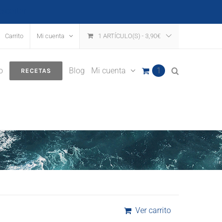
escartar
Carrito
Mi cuenta
1 ARTÍCULO(S)
-
3,90
€
o
Blog
Mi cuenta
1
RECETAS
Ver carrito