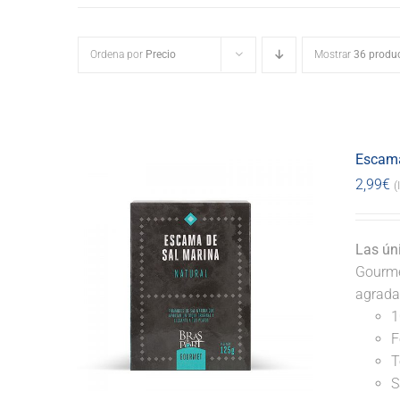
Ordena por
Precio
Mostrar
36 produ
Escama
2,99
€
(
Las ún
Gourmet
agrada
1
F
T
S