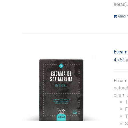
horas)
Añadir 
Escama
4,75
€
(
Escama
natural
pirami
1
F
T
S