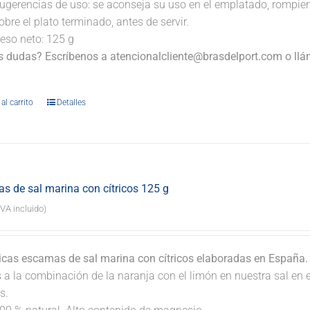
ugerencias de uso: se aconseja su uso en el emplatado, rompi
obre el plato terminado, antes de servir.
eso neto: 125 g
s dudas? Escríbenos a atencionalcliente@brasdelport.com o llám
.
al carrito
Detalles
s de sal marina con cítricos 125 g
IVA incluido)
icas escamas de sal marina con cítricos elaboradas en España
s a la combinación de la naranja con el limón en nuestra sal en
s.