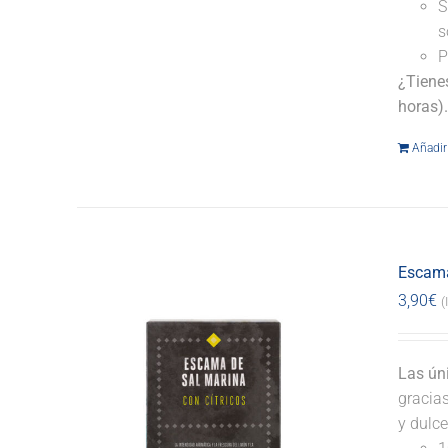
S
s
P
¿Tiene
horas)
Añadir 
Escama
3,90
€
(
Las ún
gracia
y dulce