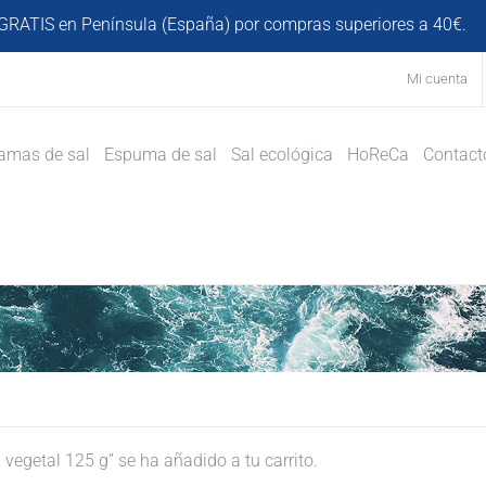
GRATIS en Península (España) por compras superiores a 40€.
D
Mi cuenta
amas de sal
Espuma de sal
Sal ecológica
HoReCa
Contact
egetal 125 g” se ha añadido a tu carrito.