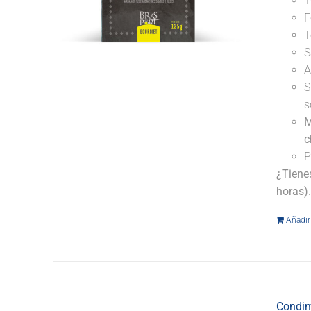
1
F
T
S
A
S
s
M
c
P
¿Tiene
horas)
Añadir 
Condim