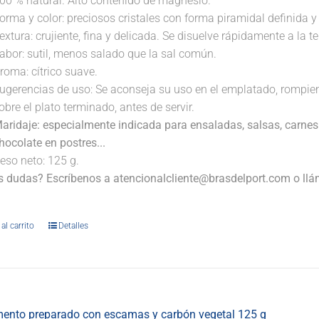
00 % natural. Alto contenido de magnesio.
orma y color: preciosos cristales con forma piramidal definida y 
extura: crujiente, fina y delicada. Se disuelve rápidamente a la 
abor: sutil, menos salado que la sal común.
roma: cítrico suave.
ugerencias de uso: Se aconseja su uso en el emplatado, rompi
obre el plato terminado, antes de servir.
aridaje: especialmente indicada para ensaladas, salsas, carnes
hocolate en postres...
eso neto: 125 g.
s dudas? Escríbenos a atencionalcliente@brasdelport.com o llám
.
al carrito
Detalles
ento preparado con escamas y carbón vegetal 125 g