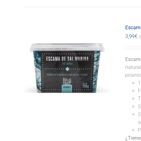
Escama
3,99
€
(
Escama
natural
pirami
1
F
T
S
S
s
P
¿Tiene