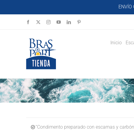
Saltar
ENVÍO 
al
contenido
Facebook
X
Instagram
YouTube
LinkedIn
Pinterest
Inicio
Esc
“Condimento preparado con escamas y carbón v