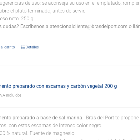
ugerencias de uso: se aconseja su uso en el emplatado, rompi
obre el plato terminado, antes de servir.
eso neto: 250 g
s dudas? Escríbenos a atencionalcliente@brasdelport.com o llám
.
al carrito
Detalles
ento preparado con escamas y carbón vegetal 200 g
IVA incluido)
ento preparado a base de sal marina.
Bras del Port te propone 
atos. con estas escamas de intenso color negro.
00 % natural. Fuente de magnesio.