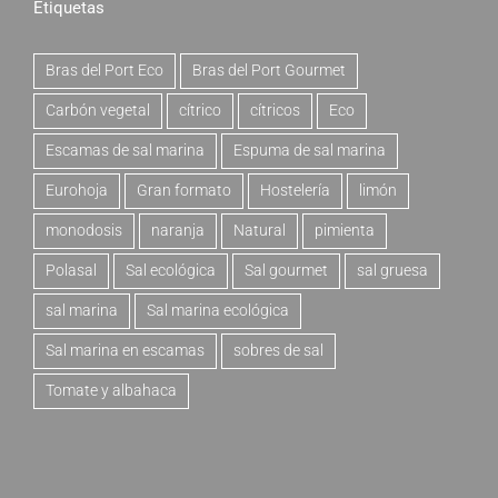
Etiquetas
Bras del Port Eco
Bras del Port Gourmet
Carbón vegetal
cítrico
cítricos
Eco
Escamas de sal marina
Espuma de sal marina
Eurohoja
Gran formato
Hostelería
limón
monodosis
naranja
Natural
pimienta
Polasal
Sal ecológica
Sal gourmet
sal gruesa
sal marina
Sal marina ecológica
Sal marina en escamas
sobres de sal
Tomate y albahaca