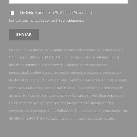
He leído y acepto la
Política de Privacidad
.
Los campos marcados con un (*) son obligatorios.
Le informamos que los datos proporcionados en el presente formulario serán
tratados por BRAS DEL PORT, S.A. como responsable del tratamiento. La
finalidad y tratamiento es el envío de publicidad y comunicaciones
personalizadas sobre nuestra empresa, nuestros productos y servicios por
medios electrónicos. El consentimiento explícito adquirido enviando el presente
formulario da base legal para el tratamiento. Podrá ejercer sus derechos de
acceso, rectificación, limitación y suprimir los datos en info@brasdelport.com.
Le informamos que los datos que nos facilita estarán ubicados en los
servidores de servidores de ACUMBAMAIL, S.L. (proveedor de email marketing
de BRAS DEL PORT, S.A.) cuya infraestructura está situada en España.