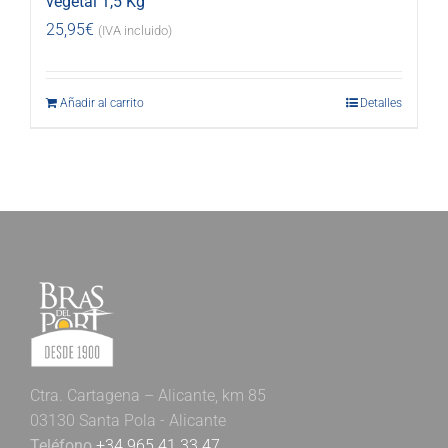
vegetal 1,5 Kg
25,95
€
(IVA incluido)
Añadir al carrito
Detalles
Ctra. Cartagena – Alicante, km 85
03130 Santa Pola - Alicante
Teléfono
+34 965 41 33 47