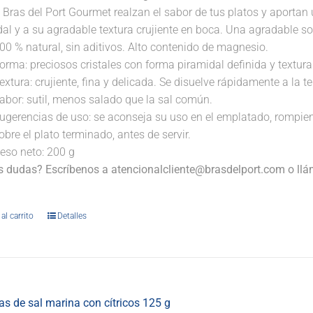
 Bras del Port Gourmet realzan el sabor de tus platos y aportan 
dal y a su agradable textura crujiente en boca. Una agradable s
00 % natural, sin aditivos. Alto contenido de magnesio.
orma: preciosos cristales con forma piramidal definida y textura 
extura: crujiente, fina y delicada. Se disuelve rápidamente a la 
abor: sutil, menos salado que la sal común.
ugerencias de uso: se aconseja su uso en el emplatado, rompi
obre el plato terminado, antes de servir.
eso neto: 200 g
s dudas? Escríbenos a atencionalcliente@brasdelport.com o llám
.
al carrito
Detalles
s de sal marina con cítricos 125 g