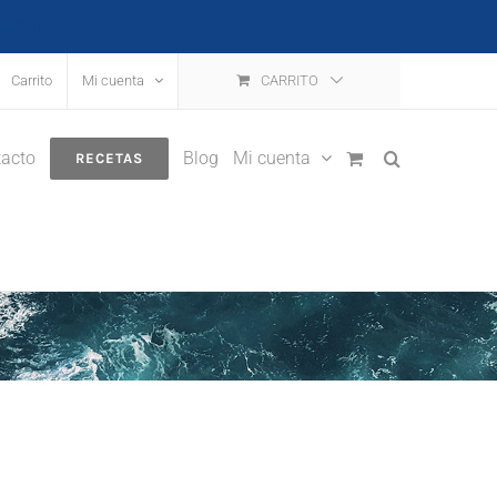
escartar
Carrito
Mi cuenta
CARRITO
acto
Blog
Mi cuenta
RECETAS