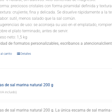
orma: preciosos cristales con forma piramidal definida y textura 
extura: crujiente, fina y delicada. Se disuelve rápidamente a la 
abor: sutil, menos salado que la sal común.
ugerencias de uso: se aconseja su uso en el emplatado, rompi
obre el plato terminado, antes de servir.
eso neto: 1,5 kg
lidad de formatos personalizables, escríbanos a atencionalclie
al carrito
Detalles
s de sal marina natural 200 g
IVA incluido)
s de sal marina natural 200 g. La única escama de sal marina