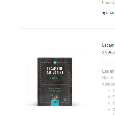
horas)
Añadir 
Escama
2,99
€
(
Las ún
Gourmet
agrada
1
F
T
S