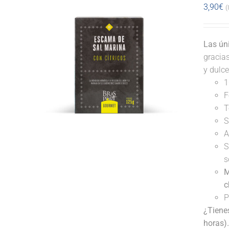
3,90
€
(
Las ún
gracia
y dulce
1
F
T
S
A
S
s
M
c
P
¿Tiene
horas)