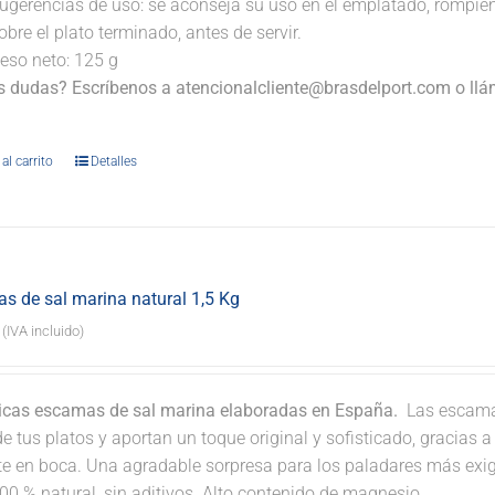
ugerencias de uso: se aconseja su uso en el emplatado, rompi
obre el plato terminado, antes de servir.
eso neto: 125 g
s dudas? Escríbenos a atencionalcliente@brasdelport.com o llám
.
al carrito
Detalles
s de sal marina natural 1,5 Kg
(IVA incluido)
icas escamas de sal marina elaboradas en España.
Las escamas
e tus platos y aportan un toque original y sofisticado, gracias 
nte en boca. Una agradable sorpresa para los paladares más exi
00 % natural, sin aditivos. Alto contenido de magnesio.