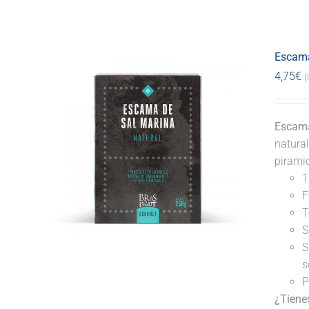
Escama
4,75
€
(
Escama
natural
pirami
1
F
T
S
S
s
P
¿Tiene