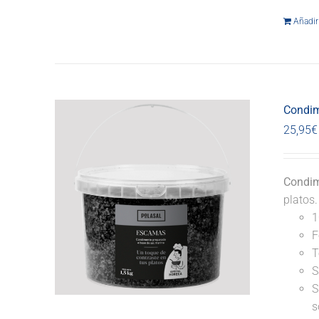
Añadir 
Condim
25,95
€
Condim
platos
1
F
T
S
S
s