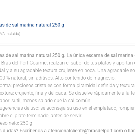
s de sal marina natural 250 g
IVA incluido)
s de sal marina natural 250 g. La única escama de sal marina
 Bras del Port Gourmet realzan el sabor de tus platos y aportan 
dal y a su agradable textura crujiente en boca. Una agradable s
00 % natural, sin aditivos. Alto contenido de magnesio.
orma: preciosos cristales con forma piramidal definida y textura 
extura: crujiente, fina y delicada. Se disuelve rápidamente a la 
abor: sutil, menos salado que la sal común.
ugerencias de uso: se aconseja su uso en el emplatado, rompi
obre el plato terminado, antes de servir.
eso neto: 250 g
s dudas? Escríbenos a atencionalcliente@brasdelport.com o llám