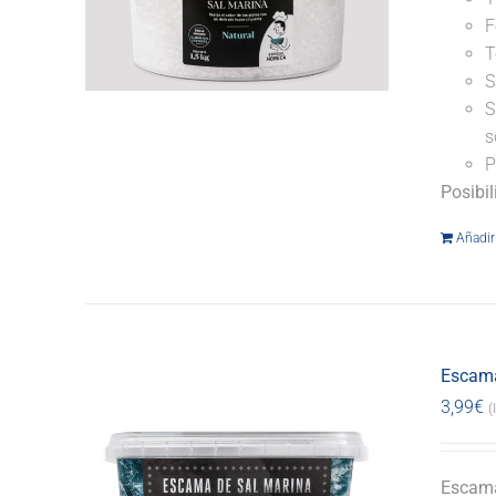
F
T
S
S
s
P
Posibi
Añadir 
Escama
3,99
€
(
Escama