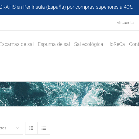
GRATIS en Península (España) por compras superiores a 40€.
D
Mi cuenta
Escamas de sal
Espuma de sal
Sal ecológica
HoReCa
Cont
ctos