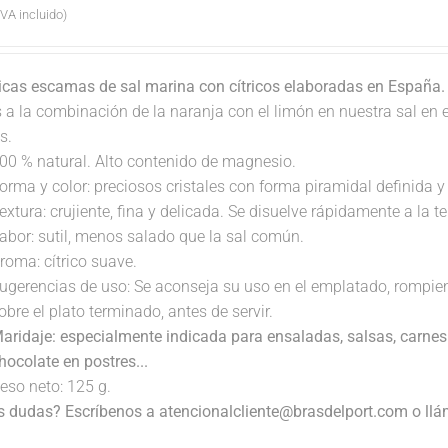
IVA incluido)
icas escamas de sal marina con cítricos elaboradas en España
s a la combinación de la naranja con el limón en nuestra sal en
s.
00 % natural. Alto contenido de magnesio.
orma y color: preciosos cristales con forma piramidal definida y 
extura: crujiente, fina y delicada. Se disuelve rápidamente a la 
abor: sutil, menos salado que la sal común.
roma: cítrico suave.
ugerencias de uso: Se aconseja su uso en el emplatado, rompi
obre el plato terminado, antes de servir.
aridaje: especialmente indicada para ensaladas, salsas, carnes
hocolate en postres...
eso neto: 125 g.
s dudas? Escríbenos a atencionalcliente@brasdelport.com o llám
.