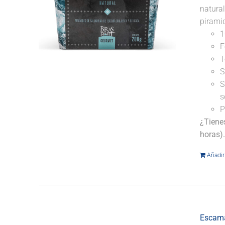
natural
pirami
1
F
T
S
S
s
P
¿Tiene
horas)
Añadir 
Escama