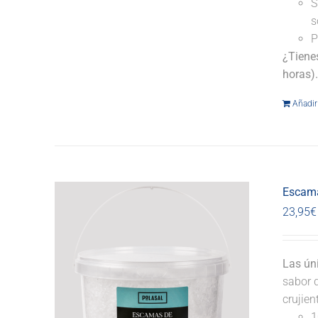
S
s
P
¿Tiene
horas)
Añadir 
Escama
23,95
€
Las ún
sabor d
crujie
1