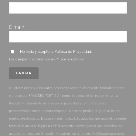
E-mail*
He leído y acepto la
Política de Privacidad
.
Los campos marcados con un (*) son obligatorios.
Le informamos que los datos proporcionados en el presente formulario serán
tratados por BRAS DEL PORT, S.A. como responsable del tratamiento. La
finalidad y tratamiento es el envío de publicidad y comunicaciones
personalizadas sobre nuestra empresa, nuestros productos y servicios por
medios electrónicos. El consentimiento explícito adquirido enviando el presente
formulario da base legal para el tratamiento. Podrá ejercer sus derechos de
acceso, rectificación, limitación y suprimir los datos en info@brasdelport.com.