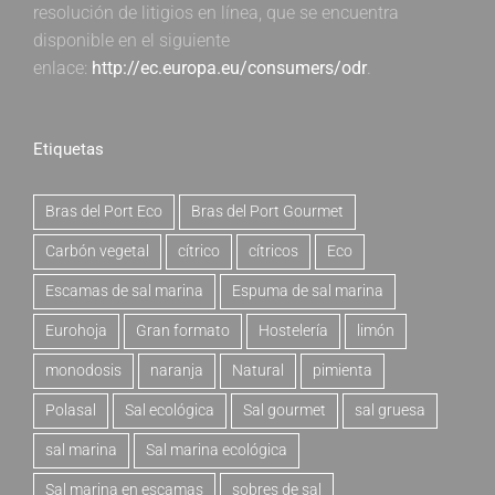
resolución de litigios en línea, que se encuentra
disponible en el siguiente
enlace:
http://ec.europa.eu/consumers/odr
.
Etiquetas
Bras del Port Eco
Bras del Port Gourmet
Carbón vegetal
cítrico
cítricos
Eco
Escamas de sal marina
Espuma de sal marina
Eurohoja
Gran formato
Hostelería
limón
monodosis
naranja
Natural
pimienta
Polasal
Sal ecológica
Sal gourmet
sal gruesa
sal marina
Sal marina ecológica
Sal marina en escamas
sobres de sal