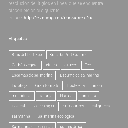
resolución de litigios en línea, que se encuentra
disponible en el siguiente
enlace:
http://ec.europa.eu/consumers/odr
.
Etiquetas
Bras del Port Eco
Bras del Port Gourmet
Carbón vegetal
cítrico
cítricos
Eco
Escamas de sal marina
Espuma de sal marina
Eurohoja
Gran formato
Hostelería
limón
monodosis
naranja
Natural
pimienta
Polasal
Sal ecológica
Sal gourmet
sal gruesa
sal marina
Sal marina ecológica
Sal marina en escamas
sobres de sal