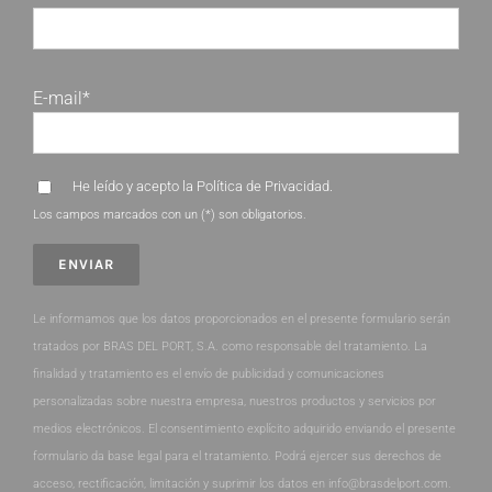
E-mail*
He leído y acepto la
Política de Privacidad
.
Los campos marcados con un (*) son obligatorios.
Le informamos que los datos proporcionados en el presente formulario serán
tratados por BRAS DEL PORT, S.A. como responsable del tratamiento. La
finalidad y tratamiento es el envío de publicidad y comunicaciones
personalizadas sobre nuestra empresa, nuestros productos y servicios por
medios electrónicos. El consentimiento explícito adquirido enviando el presente
formulario da base legal para el tratamiento. Podrá ejercer sus derechos de
acceso, rectificación, limitación y suprimir los datos en info@brasdelport.com.