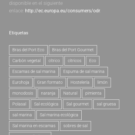
disponible en el siguiente
enlace:
http://ec.europa.eu/consumers/odr
.
Etiquetas
Bras del Port Eco
Bras del Port Gourmet
Carbón vegetal
cítrico
cítricos
Eco
Escamas de sal marina
Espuma de sal marina
Eurohoja
Gran formato
Hostelería
limón
monodosis
naranja
Natural
pimienta
Polasal
Sal ecológica
Sal gourmet
sal gruesa
sal marina
Sal marina ecológica
Sal marina en escamas
sobres de sal