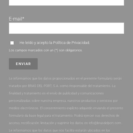
E-mail*
He leído y acepto la
Política de Privacidad
.
Los campos marcados con un (*) son obligatorios.
Le informamos que los datos proporcionados en el presente formulario serán
tratados por BRAS DEL PORT, S.A. como responsable del tratamiento. La
finalidad y tratamiento es el envío de publicidad y comunicaciones
personalizadas sobre nuestra empresa, nuestros productos y servicios por
medios electrónicos. El consentimiento explícito adquirido enviando el presente
formulario da base legal para el tratamiento. Podrá ejercer sus derechos de
acceso, rectificación, limitación y suprimir los datos en info@brasdelport.com.
Le informamos que los datos que nos facilita estarán ubicados en los