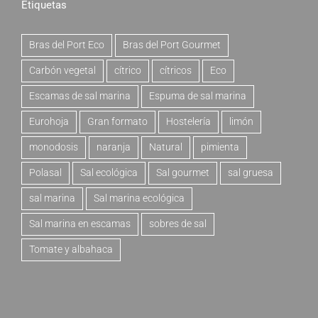
Etiquetas
Bras del Port Eco
Bras del Port Gourmet
Carbón vegetal
cítrico
cítricos
Eco
Escamas de sal marina
Espuma de sal marina
Eurohoja
Gran formato
Hostelería
limón
monodosis
naranja
Natural
pimienta
Polasal
Sal ecológica
Sal gourmet
sal gruesa
sal marina
Sal marina ecológica
Sal marina en escamas
sobres de sal
Tomate y albahaca