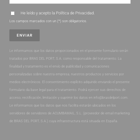
He leído y acepto la
Política de Privacidad
.
Los campos marcados con un (*) son obligatorios.
Le informamos que los datos proporcionados en el presente formulario serán
tratados por BRAS DEL PORT, S.A. como responsable del tratamiento. La
finalidad y tratamiento es el envío de publicidad y comunicaciones
personalizadas sobre nuestra empresa, nuestros productos y servicios por
medios electrónicos. El consentimiento explícito adquirido enviando el presente
formulario da base legal para el tratamiento. Podrá ejercer sus derechos de
acceso, rectificación, limitación y suprimir los datos en info@brasdelport.com.
Le informamos que los datos que nos facilita estarán ubicados en los
servidores de servidores de ACUMBAMAIL, S.L. (proveedor de email marketing
de BRAS DEL PORT, S.A.) cuya infraestructura está situada en España.