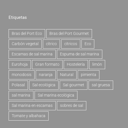
Etiquetas
Bras del Port Eco
Bras del Port Gourmet
Carbón vegetal
cítrico
cítricos
Eco
Escamas de sal marina
Espuma de sal marina
Eurohoja
Gran formato
Hostelería
limón
monodosis
naranja
Natural
pimienta
Polasal
Sal ecológica
Sal gourmet
sal gruesa
sal marina
Sal marina ecológica
Sal marina en escamas
sobres de sal
Tomate y albahaca