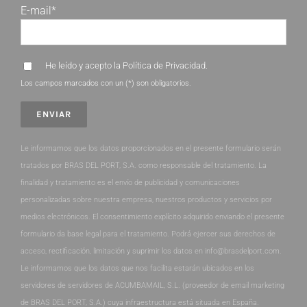
E-mail*
He leído y acepto la
Política de Privacidad
.
Los campos marcados con un (*) son obligatorios.
Le informamos que los datos proporcionados en el presente formulario serán
tratados por BRAS DEL PORT, S.A. como responsable del tratamiento. La
finalidad y tratamiento es el envío de publicidad y comunicaciones
personalizadas sobre nuestra empresa, nuestros productos y servicios por
medios electrónicos. El consentimiento explícito adquirido enviando el presente
formulario da base legal para el tratamiento. Podrá ejercer sus derechos de
acceso, rectificación, limitación y suprimir los datos en info@brasdelport.com.
Le informamos que los datos que nos facilita estarán ubicados en los
servidores de servidores de ACUMBAMAIL, S.L. (proveedor de email marketing
de BRAS DEL PORT, S.A.) cuya infraestructura está situada en España.