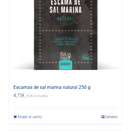
Escamas de sal marina natural 250 g
4,75
€
(IVA incluido)
Añadir al carrito
Detalles