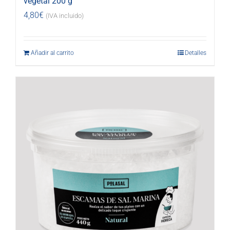
vegetal 200 g
4,80
€
(IVA incluido)
Añadir al carrito
Detalles