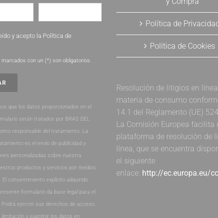
y Compra
Política de Privacida
eído y acepto la
Política de
Política de Cookies
.
marcados con un (*) son obligatorios.
Resolución de litigios en líne
materia de consumo conforme 
os que los datos proporcionados en el
14.1 del Reglamento (UE) 52
rmulario serán tratados por BRAS DEL
La Comisión Europea facilita
como responsable del tratamiento. La
plataforma de resolución de li
ratamiento es el envío de publicidad y
línea, que se encuentra dispo
nes personalizadas sobre nuestra
el siguiente
estros productos y servicios por medios
enlace:
http://ec.europa.eu/
. El consentimiento explícito adquirido
presente formulario da base legal para el
. Podrá ejercer sus derechos de acceso,
, limitación y suprimir los datos en