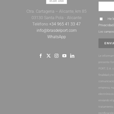
Ctra. Cartagena – Alicante, km 85
03130 Santa Pola - Alicante
He l
Teléfono
+34 965 41 33 47
Privacidad
info@brasdelport.com
Los campos 
WhatsApp
Le informam
presente fo
PORT, S.A. 
finalidad y t
comunicacio
empresa, nu
electrónicos
enviando el 
tratamiento
rectificación