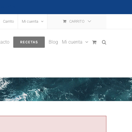
escartar
Carrito
Mi cuenta
CARRITO
acto
Blog
Mi cuenta
RECETAS