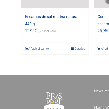
Escamas de sal marina natural
Condi
440 g
escama
12,95
€
25,95
(IVA incluido)
Añadir al carrito
Detalles
Añadir
Newslett
Nombre