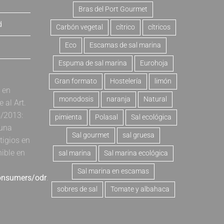
Bras del Port Gourmet
d
Carbón vegetal
cítrico
cítricos
Eco
Escamas de sal marina
Espuma de sal marina
Eurohoja
Gran formato
Hostelería
limón
a en
monodosis
naranja
Natural
al Art.
4/2013:
pimienta
Polasal
Sal ecológica
 una
Sal gourmet
sal gruesa
tigios en
nible en
sal marina
Sal marina ecológica
Sal marina en escamas
consumers/odr
.
sobres de sal
Tomate y albahaca