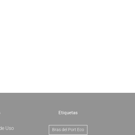
s
Etiquetas
 de Uso
Bras del Port Eco