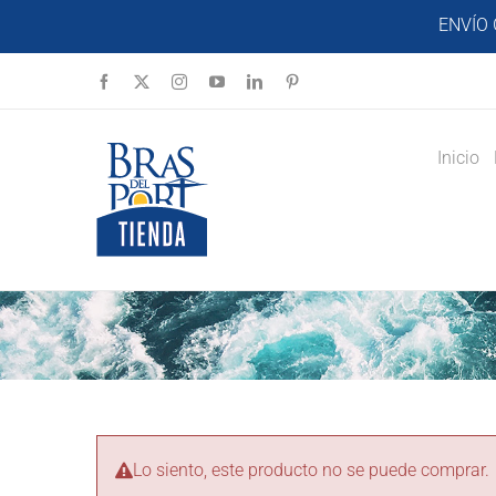
Saltar
ENVÍO 
al
contenido
Facebook
X
Instagram
YouTube
LinkedIn
Pinterest
Inicio
Lo siento, este producto no se puede comprar.