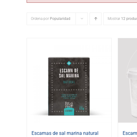
Ordena por
Popularidad
Mostrar
12 produ
Escamas de sal marina natural
Escama