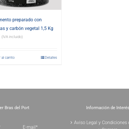
mento preparado con
s y carbón vegetal 1,5 Kg
€
(IVA incluido)
 al carrito
Detalles
er Bras del Port
Información de Interé
Aviso Legal y Condiciones
*
E-mail*