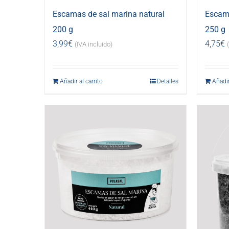
Escamas de sal marina natural
Escama
200 g
250 g
3,99
€
4,75
€
(IVA incluido)
Añadir al carrito
Detalles
Añadir