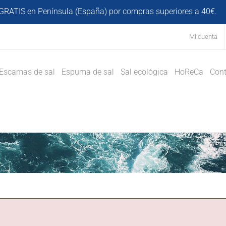
GRATIS en Península (España) por compras superiores a 40€.
D
Mi cuenta
Escamas de sal
Espuma de sal
Sal ecológica
HoReCa
Cont