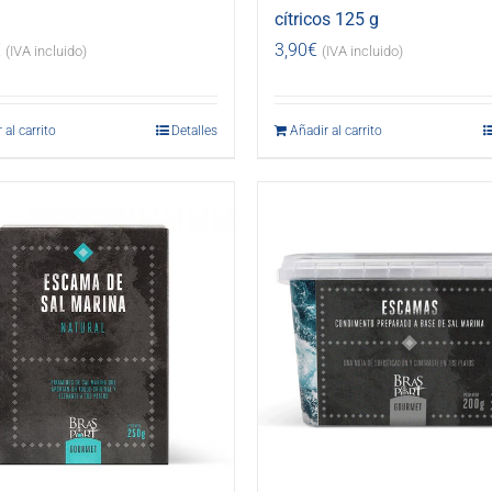
cítricos 125 g
€
3,90
€
(IVA incluido)
(IVA incluido)
 al carrito
Detalles
Añadir al carrito