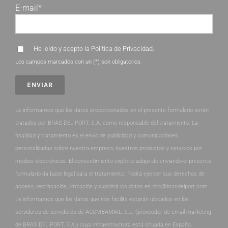
E-mail*
He leído y acepto la
Política de Privacidad
.
Los campos marcados con un (*) son obligatorios.
Le informamos que los datos proporcionados en el presente formulario serán
tratados por BRAS DEL PORT, S.A. como responsable del tratamiento. La
finalidad y tratamiento es el envío de publicidad y comunicaciones
personalizadas sobre nuestra empresa, nuestros productos y servicios por
medios electrónicos. El consentimiento explícito adquirido enviando el presente
formulario da base legal para el tratamiento. Podrá ejercer sus derechos de
acceso, rectificación, limitación y suprimir los datos en info@brasdelport.com.
Le informamos que los datos que nos facilita estarán ubicados en los
servidores de servidores de ACUMBAMAIL, S.L. (proveedor de email marketing
de BRAS DEL PORT, S.A.) cuya infraestructura está situada en España.