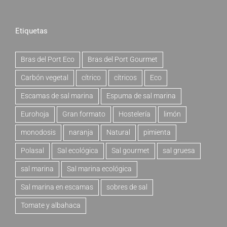
Etiquetas
Bras del Port Eco
Bras del Port Gourmet
Carbón vegetal
cítrico
cítricos
Eco
Escamas de sal marina
Espuma de sal marina
Eurohoja
Gran formato
Hostelería
limón
monodosis
naranja
Natural
pimienta
Polasal
Sal ecológica
Sal gourmet
sal gruesa
sal marina
Sal marina ecológica
Sal marina en escamas
sobres de sal
Tomate y albahaca