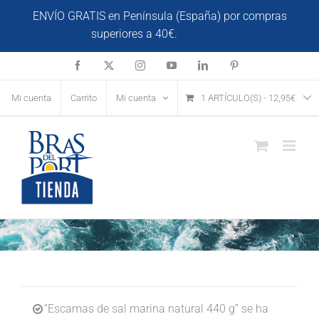
Saltar
ENVÍO GRATIS en Península (España) por compras
al
superiores a 40€.
Descartar
contenido
Facebook
X
Instagram
YouTube
LinkedIn
Pinterest
Mi cuenta
Carrito
Mi cuenta
1 ARTÍCULO(S)
-
12,95
€
“Escamas de sal marina natural 440 g” se ha